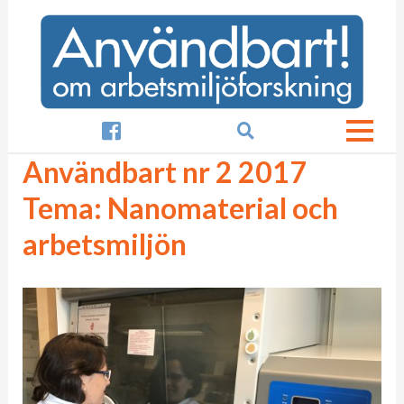

Användbart nr 2 2017
Tema: Nanomaterial och
arbetsmiljön