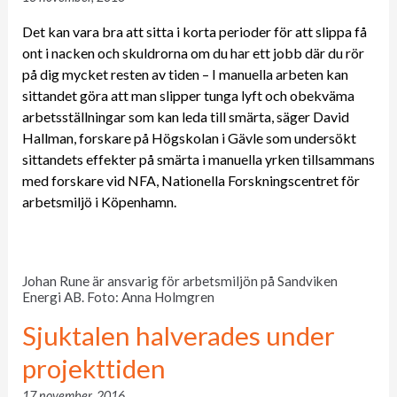
Det kan vara bra att sitta i korta perioder för att slippa få
ont i nacken och skuldrorna om du har ett jobb där du rör
på dig mycket resten av tiden – I manuella arbeten kan
sittandet göra att man slipper tunga lyft och obekväma
arbetsställningar som kan leda till smärta, säger David
Hallman, forskare på Högskolan i Gävle som undersökt
sittandets effekter på smärta i manuella yrken tillsammans
med forskare vid NFA, Nationella Forskningscentret för
arbetsmiljö i Köpenhamn.
Johan Rune är ansvarig för arbetsmiljön på Sandviken
Energi AB. Foto: Anna Holmgren
Sjuktalen halverades under
projekttiden
17 november, 2016