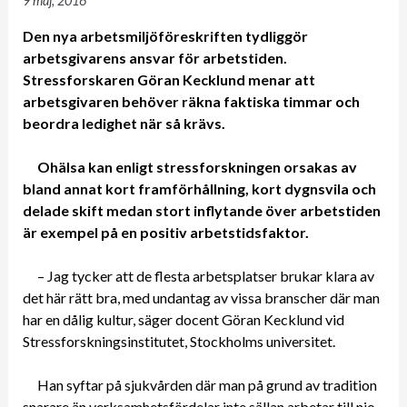
9 maj, 2016
Den nya arbetsmiljöföreskriften tydliggör
arbetsgivarens ansvar för arbetstiden.
Stressforskaren Göran Kecklund menar att
arbetsgivaren behöver räkna faktiska timmar och
beordra ledighet när så krävs.
Ohälsa kan enligt stressforskningen orsakas av
bland annat kort framförhållning, kort dygnsvila och
delade skift medan stort inflytande över arbetstiden
är exempel på en positiv arbetstidsfaktor.
– Jag tycker att de flesta arbetsplatser brukar klara av
det här rätt bra, med undantag av vissa branscher där man
har en dålig kultur, säger docent Göran Kecklund vid
Stressforskningsinstitutet, Stockholms universitet.
Han syftar på sjukvården där man på grund av tradition
snarare än verksamhetsfördelar inte sällan arbetar till nio