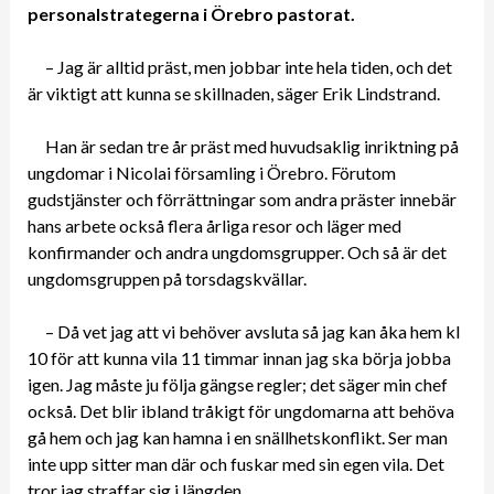
personalstrategerna i Örebro pastorat.
– Jag är alltid präst, men jobbar inte hela tiden, och det
är viktigt att kunna se skillnaden, säger Erik Lindstrand.
Han är sedan tre år präst med huvudsaklig inriktning på
ungdomar i Nicolai församling i Örebro. Förutom
gudstjänster och förrättningar som andra präster innebär
hans arbete också flera årliga resor och läger med
konfirmander och andra ungdomsgrupper. Och så är det
ungdomsgruppen på torsdagskvällar.
– Då vet jag att vi behöver avsluta så jag kan åka hem kl
10 för att kunna vila 11 timmar innan jag ska börja jobba
igen. Jag måste ju följa gängse regler; det säger min chef
också. Det blir ibland tråkigt för ungdomarna att behöva
gå hem och jag kan hamna i en snällhetskonflikt. Ser man
inte upp sitter man där och fuskar med sin egen vila. Det
tror jag straffar sig i längden.