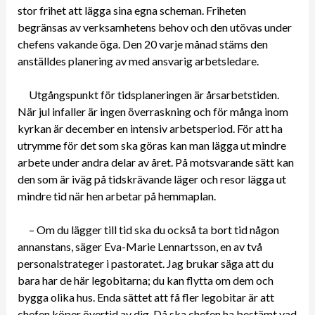
stor frihet att lägga sina egna scheman. Friheten
begränsas av verksamhetens behov och den utövas under
chefens vakande öga. Den 20 varje månad stäms den
anställdes planering av med ansvarig arbetsledare.
Utgångspunkt för tidsplaneringen är årsarbetstiden.
När jul infaller är ingen överraskning och för många inom
kyrkan är december en intensiv arbetsperiod. För att ha
utrymme för det som ska göras kan man lägga ut mindre
arbete under andra delar av året. På motsvarande sätt kan
den som är iväg på tidskrävande läger och resor lägga ut
mindre tid när hen arbetar på hemmaplan.
– Om du lägger till tid ska du också ta bort tid någon
annanstans, säger Eva-Marie Lennartsson, en av två
personalstrateger i pastoratet. Jag brukar säga att du
bara har de här legobitarna; du kan flytta om dem och
bygga olika hus. Enda sättet att få fler legobitar är att
chefen köper övertid av dig. Då ska chefen ha bestämt vad