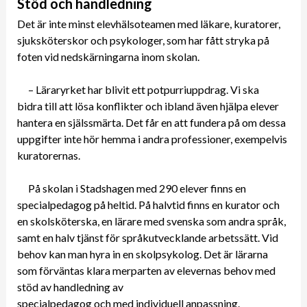
Stöd och handledning
Det är inte minst elevhälsoteamen med läkare, kuratorer,
sjuksköterskor och psykologer, som har fått stryka på
foten vid nedskärningarna inom skolan.
– Läraryrket har blivit ett potpurriuppdrag. Vi ska
bidra till att lösa konflikter och ibland även hjälpa elever
hantera en själssmärta. Det får en att fundera på om dessa
uppgifter inte hör hemma i andra professioner, exempelvis
kuratorernas.
På skolan i Stadshagen med 290 elever finns en
specialpedagog på heltid. På halvtid finns en kurator och
en skolsköterska, en lärare med svenska som andra språk,
samt en halv tjänst för språkutvecklande arbetssätt. Vid
behov kan man hyra in en skolpsykolog. Det är lärarna
som förväntas klara merparten av elevernas behov med
stöd av handledning av
specialpedagog och med individuell anpassning.