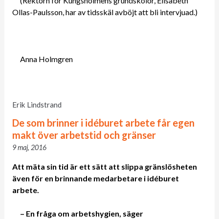
(Rektorn för Kungsholmens grundskolor, Elisabeth
Ollas-­Paulsson, har av tidsskäl avböjt att bli intervjuad.)
Anna Holmgren
Erik Lindstrand
De som brinner i idéburet arbete får egen
makt över arbetstid och gränser
9 maj, 2016
Att mäta sin tid är ett sätt att slippa gränslösheten
även för en brinnande medarbetare i idéburet
arbete.
– En fråga om arbetshygien, säger