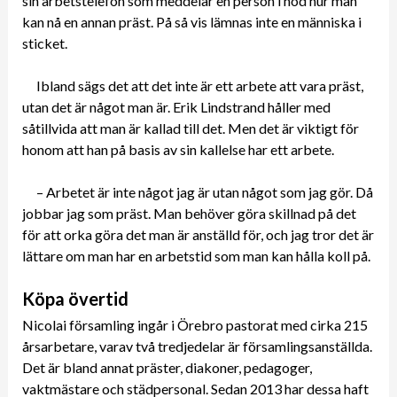
sin arbetstelefon som meddelar en person i nöd hur man
kan nå en annan präst. På så vis lämnas inte en människa i
sticket.
Ibland sägs det att det inte är ett arbete att vara präst,
utan det är något man är. Erik Lindstrand håller med
såtillvida att man är kallad till det. Men det är viktigt för
honom att han på basis av sin kallelse har ett arbete.
– Arbetet är inte något jag är utan något som jag gör. Då
jobbar jag som präst. Man behöver göra skillnad på det
för att orka göra det man är anställd för, och jag tror det är
lättare om man har en arbetstid som man kan hålla koll på.
Köpa övertid
Nicolai församling ingår i Örebro pastorat med cirka 215
årsarbetare, varav två tredjedelar är församlingsanställda.
Det är bland annat präster, diakoner, pedagoger,
vaktmästare och städpersonal. Sedan 2013 har dessa haft