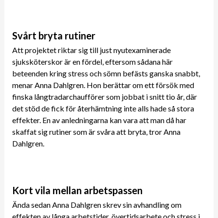
Svårt bryta rutiner
Att projektet riktar sig till just nyutexaminerade
sjuksköterskor är en fördel, eftersom sådana här
beteenden kring stress och sömn befästs ganska snabbt,
menar Anna Dahlgren. Hon berättar om ett försök med
finska långtradarchaufförer som jobbat i snitt tio år, där
det stöd de fick för återhämtning inte alls hade så stora
effekter. En av anledningarna kan vara att man då har
skaffat sig rutiner som är svåra att bryta, tror Anna
Dahlgren.
Kort vila mellan arbetspassen
Ända sedan Anna Dahlgren skrev sin avhandling om
effekten av långa arbetstider, övertidsarbete och stress i