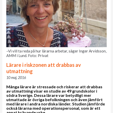
–Vi vill ta reda på hur lärarna arbetar, säger Inger Arvidsson,
AMM i Lund. Foto: Privat
Lärare i riskzonen att drabbas av
utmattning
10 maj, 2016
Många lärare är stressade och riskerar att drabbas
av utmattning visar en studie av 49 grundskolor i
södra Sverige. Dessa lärare var betydligt mer
utmattade är övriga befolkningen och även jämfört
med lärare i andra nordiska länder. Studien jämförde
också lärarna med operationspersonal, som är ett
annat krävande yrke.