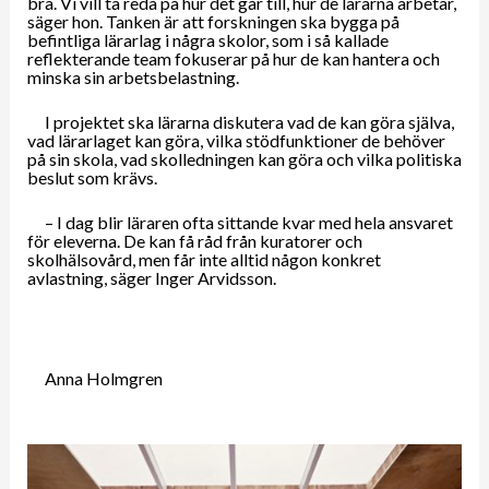
bra. Vi vill ta reda på hur det går till, hur de lärarna arbetar,
säger hon. Tanken är att forskningen ska bygga på
befintliga lärarlag i några skolor, som i så kallade
reflekterande team fokuserar på hur de kan hantera och
minska sin arbetsbelastning.
I projektet ska lärarna diskutera vad de kan göra själva,
vad lärarlaget kan göra, vilka stödfunktioner de behöver
på sin skola, vad skolledningen kan göra och vilka politiska
beslut som krävs.
– I dag blir läraren ofta sittande kvar med hela ansvaret
för eleverna. De kan få råd från kuratorer och
skolhälsovård, men får inte alltid någon konkret
avlastning, säger Inger Arvidsson.
Anna Holmgren