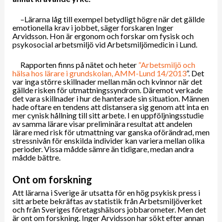
–Lärarna låg till exempel betydligt högre när det gällde
emotionella krav i jobbet, säger forskaren Inger
Arvidsson. Hon är ergonom och forskar om fysisk och
psykosocial arbetsmiljö vid Arbetsmiljömedicin i Lund.
Rapporten finns på nätet och heter
”Arbetsmiljö och
hälsa hos lärare i grundskolan, AMM-Lund 14/2013
”. Det
var inga större skillnader mellan män och kvinnor när det
gällde risken för utmattningssyndrom. Däremot verkade
det vara skillnader i hur de hanterade sin situation. Männen
hade oftare en tendens att distansera sig genom att inta en
mer cynisk hållning till sitt arbete. I en uppföljningsstudie
av samma lärare visar preliminära resultat att andelen
lärare med risk för utmattning var ganska oförändrad, men
stressnivån för enskilda individer kan variera mellan olika
perioder. Vissa mådde sämre än tidigare, medan andra
mådde bättre.
Ont om forskning
Att lärarna i Sverige är utsatta för en hög psykisk press i
sitt arbete bekräftas av statistik från Arbetsmiljöverket
och från Sveriges företagshälsors jobbarometer. Men det
är ont om forskning. Inger Arvidsson har sökt efter annan