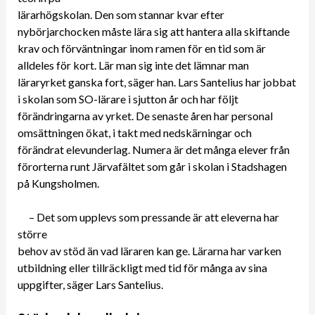
lärarhögskolan. Den som stannar kvar efter
nybörjarchocken måste lära sig att hantera alla skiftande
krav och förväntningar inom ramen för en tid som är
alldeles för kort. Lär man sig inte det lämnar man
läraryrket ganska fort, säger han. Lars Santelius har jobbat
i skolan som SO-lärare i sjutton år och har följt
förändringarna av yrket. De senaste åren har personal
omsättningen ökat, i takt med nedskärningar och
förändrat elevunderlag. Numera är det många elever från
förorterna runt Järvafältet som går i skolan i Stadshagen
på Kungsholmen.
– Det som upplevs som pressande är att eleverna har
större
behov av stöd än vad läraren kan ge. Lärarna har varken
utbildning eller tillräckligt med tid för många av sina
uppgifter, säger Lars Santelius.