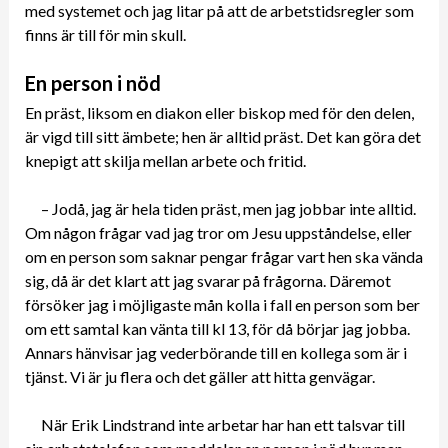
med systemet och jag litar på att de arbetstidsregler som
finns är till för min skull.
En person i nöd
En präst, liksom en diakon eller biskop med för den delen,
är vigd till sitt ämbete; hen är alltid präst. Det kan göra det
knepigt att skilja mellan arbete och fritid.
– Jodå, jag är hela tiden präst, men jag jobbar inte alltid.
Om någon frågar vad jag tror om Jesu uppståndelse, eller
om en person som saknar pengar frågar vart hen ska vända
sig, då är det klart att jag svarar på frågorna. Däremot
försöker jag i möjligaste mån kolla i fall en person som ber
om ett samtal kan vänta till kl 13, för då börjar jag jobba.
Annars hänvisar jag vederbörande till en kollega som är i
tjänst. Vi är ju flera och det gäller att hitta genvägar.
När Erik Lindstrand inte arbetar har han ett talsvar till