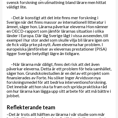
svensk forskning om utmattning bland lärare men hittat
väldigt lite.
–Det är konstigt att det inte finns mer forskning i
Sverige när det finns massor av internationell litteratur i
ämnet, säger hon. Lärarna påverkar eleverna Hon nämner
en OECD-rapport som jämför lärarnas situation i olika
länder i Europa. Där låg Sverige lågt i vissa avseenden, till
exempel i hur stor andel som skulle vilja bli lärare igen om
de fick välja yrke på nytt. Även eleverna har problem. I
europeiska jämförelser av elevernas prestationer (PISA)
ligger Sverige betydligt lägre än tidigare.
–När lärarna mår dåligt, finns det risk att det även
påverkar eleverna. Detta är ett problem för hela samhället,
säger hon. Grundskolestudien är en del av ett projekt som
finansierades av Forte. Nu söker Inger Arvidsson nya
forskningsmedel för att bedriva interventionsforskning.
Det innebär att hon ska ta fram och sprida praktiska råd
om hur lärarna kan lägga upp sitt arbete för att må bättre i
jobbet.
Reflekterande team
–Det är trots allt hälften av lärarna i vår studie som mår