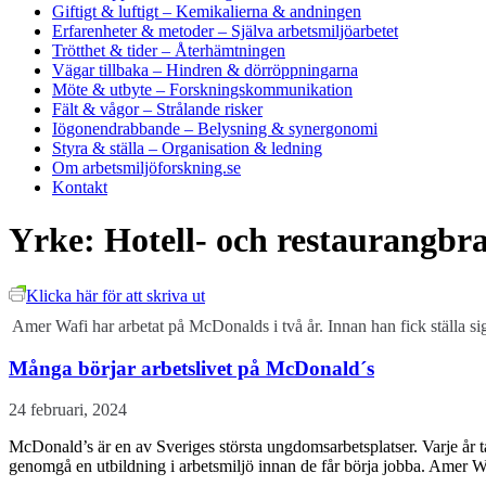
Giftigt & luftigt
– Kemikalierna & andningen
Erfarenheter & metoder
– Själva arbetsmiljöarbetet
Trötthet & tider
– Återhämtningen
Vägar tillbaka
– Hindren & dörröppningarna
Möte & utbyte
– Forskningskommunikation
Fält & vågor
– Strålande risker
Iögonendrabbande
– Belysning & synergonomi
Styra & ställa
– Organisation & ledning
Om arbetsmiljöforskning.se
Kontakt
Yrke:
Hotell- och restaurangbr
Klicka här för att skriva ut
Amer Wafi har arbetat på McDonalds i två år. Innan han fick ställa 
Många börjar arbetslivet på McDonald´s
24 februari, 2024
McDonald’s är en av Sveriges största ungdomsarbetsplatser. Varje år tar
genomgå en utbildning i arbetsmiljö innan de får börja jobba. Amer W