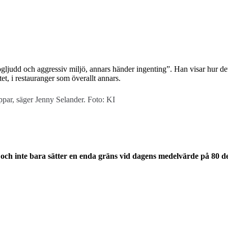
ljudd och aggressiv miljö, annars händer ingenting”. Han visar hur det
et, i restauranger som överallt annars.
oppar, säger Jenny Selander. Foto: KI
n och inte bara sätter en enda gräns vid dagens medelvärde på 80 d