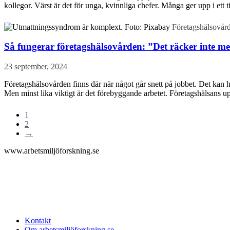
kollegor. Värst är det för unga, kvinnliga chefer. Många ger upp i ett t
Företagshälsovård
Så fungerar företagshälsovården: ”Det räcker inte me
23 september, 2024
Företagshälsovården finns där när något går snett på jobbet. Det kan 
Men minst lika viktigt är det förebyggande arbetet. Företagshälsans upp
1
2
→
www.arbetsmiljöforskning.se
Kontakt
Om arbetsmiljöforskning.se