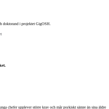
 och doktorand i projektet GigOSH.
et
ket.
unga chefer upplever större krav och mår psykiskt sämre än sina äldre