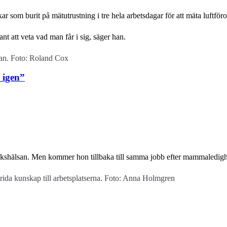
om burit på mätutrustning i tre hela arbetsdagar för att mäta luftföro
sant att veta vad man får i sig, säger han.
san. Foto: Roland Cox
 igen”
rikshälsan. Men kommer hon tillbaka till samma jobb efter mammaledig
rida kunskap till arbetsplatserna. Foto: Anna Holmgren