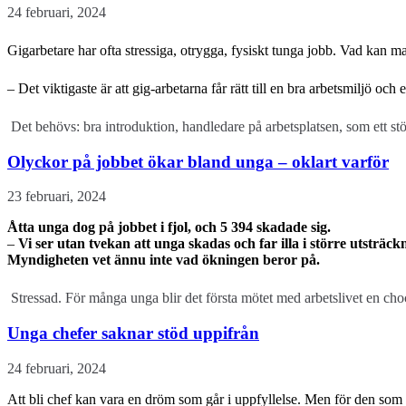
24 februari, 2024
Gigarbetare har ofta stressiga, otrygga, fysiskt tunga jobb. Vad kan man
– Det viktigaste är att gig-arbetarna får rätt till en bra arbetsmiljö 
Det behövs: bra introduktion, handledare på arbetsplatsen, som ett s
Olyckor på jobbet ökar bland unga – oklart varför
23 februari, 2024
Åtta unga dog på jobbet i fjol, och 5 394 skadade sig.
–
Vi ser utan tvekan att unga skadas och far illa i större utsträ
Myndigheten vet ännu inte vad ökningen beror på.
Stressad. För många unga blir det första mötet med arbetslivet en cho
Unga chefer saknar stöd uppifrån
24 februari, 2024
Att bli chef kan vara en dröm som går i uppfyllelse. Men för den som 