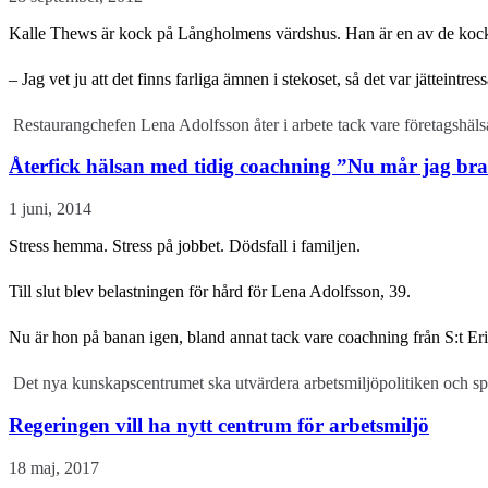
Kalle Thews är kock på Långholmens värdshus. Han är en av de kockar s
– Jag vet ju att det finns farliga ämnen i stekoset, så det var jätteintres
Restaurangchefen Lena Adolfsson åter i arbete tack vare företagshäl
Återfick hälsan med tidig coachning ”Nu mår jag bra
1 juni, 2014
Stress hemma. Stress på jobbet. Dödsfall i familjen.
Till slut blev belastningen för hård för Lena Adolfsson, 39.
Nu är hon på banan igen, bland annat tack vare coachning från S:t E
Det nya kunskapscentrumet ska utvärdera arbetsmiljöpolitiken och sp
Regeringen vill ha nytt centrum för arbetsmiljö
18 maj, 2017