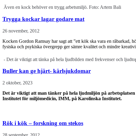
Även en kock behöver en trygg arbetsmiljö. Foto: Artem Bali
Trygga kockar lagar godare mat
26 november, 2012
Kocken Gordon Ramsay har sagt att ”ett kök ska vara en råbarkad, hög
fysiska och psykiska övergrepp ger sämre kvalitet och mindre kreativit
- Det är viktigt att tänka på hela ljudbilden med frekvenser och ljudt
Buller kan ge hjärt- kärlsjukdomar
2 oktober, 2023
Det är viktigt att man tänker på hela ljudmiljön på arbetsplatse
Institutet för miljömedicin, IMM, på Karolinska Institutet.
Rök i kök – forskning om stekos
28 september, 2012