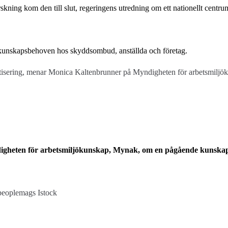
skning kom den till slut, regeringens utredning om ett nationellt centr
kala kunskapsbehoven hos skyddsombud, anställda och företag.
botisering, menar Monica Kaltenbrunner på Myndigheten för arbetsmilj
heten för arbetsmiljökunskap, Mynak, om en pågående kunskapss
 peoplemags Istock