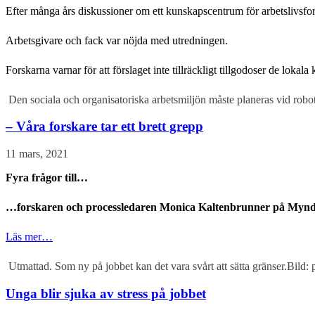
Efter många års diskussioner om ett kunskapscentrum för arbetslivsfor
Arbetsgivare och fack var nöjda med utredningen.
Forskarna varnar för att förslaget inte tillräckligt tillgodoser de lo
Den sociala och organisatoriska arbetsmiljön måste planeras vid ro
– Våra forskare tar ett brett grepp
11 mars, 2021
Fyra frågor till…
…forskaren och processledaren Monica Kaltenbrunner på Myndig
Läs mer…
Utmattad. Som ny på jobbet kan det vara svårt att sätta gränser.Bild:
Unga blir sjuka av stress på jobbet