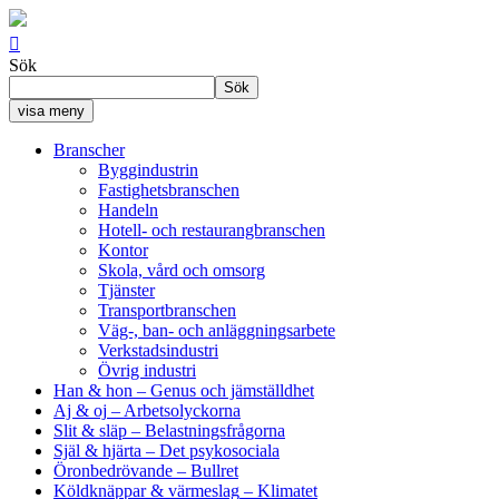

Sök
Sök
visa meny
Branscher
Byggindustrin
Fastighetsbranschen
Handeln
Hotell- och restaurangbranschen
Kontor
Skola, vård och omsorg
Tjänster
Transportbranschen
Väg-, ban- och anläggningsarbete
Verkstadsindustri
Övrig industri
Han & hon
– Genus och jämställdhet
Aj & oj
– Arbetsolyckorna
Slit & släp
– Belastningsfrågorna
Själ & hjärta
– Det psykosociala
Öronbedrövande
– Bullret
Köldknäppar & värmeslag
– Klimatet