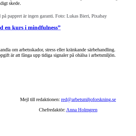
idigt skede.
 på pappret är ingen garanti. Foto: Lukas Bieri, Pixabay
d en kurs i mindfulness”
handla om arbetsskador, stress eller kränkande särbehandling.
gift är att fånga upp tidiga signaler på ohälsa i arbetsmiljön.
Mejl till redaktionen:
red@arbetsmiljoforskning.se
Chefredaktör:
Anna Holmgren