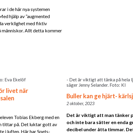
rar i de här nya systemen
. Med hjälp av ”augmented
da verklighet med fiktiv
på människor. Allt detta kommer
o: Eva Ekelöf
- Det är viktigt att tänka på hela
säger Jenny Selander. Foto: KI
ör livet när
Buller kan ge hjärt- kär
lsalen
2 oktober, 2023
Det är viktigt att man tänker 
r eleven Tobias Ekberg med en
och inte bara sätter en enda 
tittar på. Det luktar gott av
decibel under åtta timmar. De
 i luften. Här har Spets-