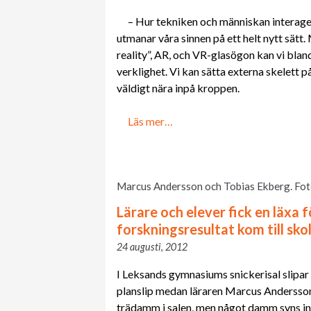
– Hur tekniken och människan interage
utmanar våra sinnen på ett helt nytt sätt
reality”, AR, och VR-glasögon kan vi blan
verklighet. Vi kan sätta externa skelett 
väldigt nära inpå kroppen.
Läs mer…
Marcus Andersson och Tobias Ekberg. Fot
Lärare och elever fick en läxa f
forskningsresultat kom till sko
24 augusti, 2012
I Leksands gymnasiums snickerisal slipa
planslip medan läraren Marcus Andersson 
trädamm i salen, men något damm syns inte