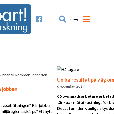

vinner tillkommer under den
Unika resultat på väg o
6 november, 2019
e jobben
66 byggnadsarbetare arbetade
tänkbar mätutrustning: för bl
sysselsättningen? Blir jobben
Dessutom den vanliga skydds
h miljöreglerna skärps? Ett nytt