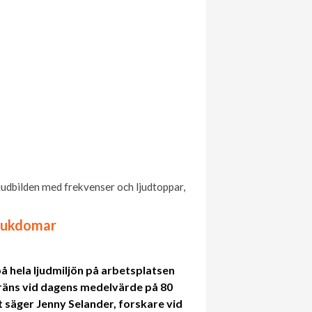
 ljudbilden med frekvenser och ljudtoppar,
lsjukdomar
på hela ljudmiljön på arbetsplatsen
gräns vid dagens medelvärde på 80
t säger Jenny Selander, forskare vid