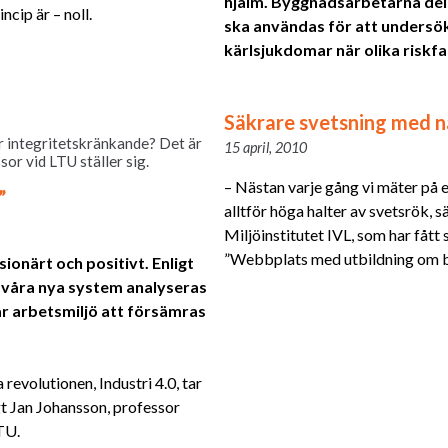
hjälm. Byggnadsarbetarna del
ncip är – noll.
ska användas för att undersöka
kärlsjukdomar när olika riskf
Säkrare svetsning med n
ir integritetskränkande? Det är
15 april, 2010
or vid LTU ställer sig.
– Nästan varje gång vi mäter på et
”
alltför höga halter av svetsrök,
Miljöinstitutet IVL, som har fått
”Webbplats med utbildning om br
sionärt och positivt. Enligt
 våra nya system analyseras
år arbetsmiljö att försämras
revolutionen, Industri 4.0, tar
gt Jan Johansson, professor
TU.