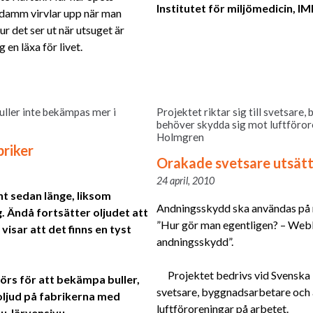
Institutet för miljömedicin, IM
rädamm virvlar upp när man
ur det ser ut när utsuget är
 en läxa för livet.
uller inte bekämpas mer i
Projektet riktar sig till svetsar
behöver skydda sig mot luftföror
Holmgren
briker
Orakade svetsare utsätt
24 april, 2010
nt sedan länge, liksom
Andningsskydd ska användas på rä
 Ändå fortsätter oljudet att
”Hur gör man egentligen? – Webb
visar att det finns en tyst
andningsskydd”.
Projektet bedrivs vid Svenska Mi
görs för att bekämpa buller,
svetsare, byggnadsarbetare och
 oljud på fabrikerna med
luftföroreningar på arbetet.
nu Järvensivu.