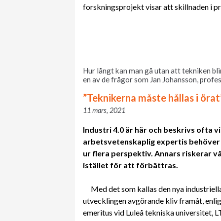
forskningsprojekt visar att skillnaden i pri
Hur långt kan man gå utan att tekniken bl
en av de frågor som Jan Johansson, profess
”Teknikerna måste hållas i örat
11 mars, 2021
Industri 4.0 är här och beskrivs ofta vi
arbetsvetenskaplig expertis behöver
ur flera perspektiv. Annars riskerar v
istället för att förbättras.
Med det som kallas den nya industriella 
utvecklingen avgörande kliv framåt, enli
emeritus vid Luleå tekniska universitet, L