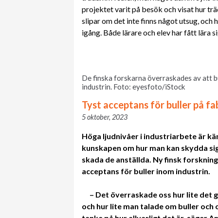
projektet varit på besök och visat hur t
slipar om det inte finns något utsug, och h
igång. Både lärare och elev har fått lära sig
De finska forskarna överraskades av att b
industrin. Foto: eyesfoto/iStock
Tyst acceptans för buller på fa
5 oktober, 2023
Höga ljudnivåer i industriarbete är kä
kunskapen om hur man kan skydda sig.
skada de anställda.
Ny finsk forskning 
acceptans för buller inom industrin.
– Det överraskade oss hur lite det 
och hur lite man talade om buller och
tanke på hur allvarligt det är, säger A