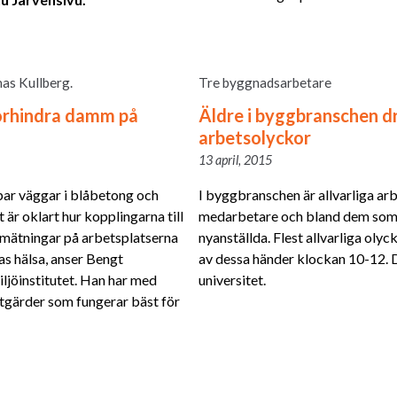
as Kullberg.
Tre byggnadsarbetare
förhindra damm på
Äldre i byggbranschen dr
arbetsolyckor
13 april, 2015
ar väggar i blåbetong och
I byggbranschen är allvarliga ar
är oklart hur kopplingarna till
medarbetare och bland dem som 
a mätningar på arbetsplatserna
nyanställda. Flest allvarliga olyc
 hälsa, anser Bengt
av dessa händer klockan 10-12. D
ljöinstitutet. Han har med
universitet.
tgärder som fungerar bäst för