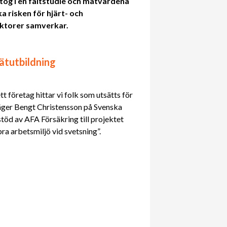
tog i en fältstudie och mätvärdena
 risken för hjärt- och
aktorer samverkar.
ätutbildning
t företag hittar vi folk som utsätts för
 säger Bengt Christensson på Svenska
 stöd av AFA Försäkring till projektet
a arbetsmiljö vid svetsning”.