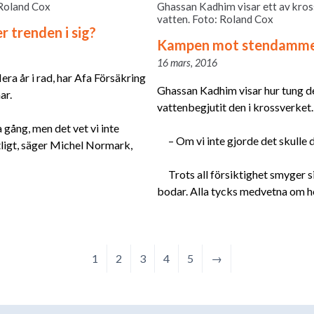
 Roland Cox
Ghassan Kadhim visar ett av kros
vatten. Foto: Roland Cox
er trenden i sig?
Kampen mot stendamm
16 mars, 2016
era år i rad, har Afa Försäkring
Ghassan Kadhim visar hur tung de
ar.
vattenbegjutit den i krossverket.
 gång, men det vet vi inte
– Om vi inte gjorde det skulle
tligt, säger Michel Normark,
Trots all försiktighet smyger si
bodar. Alla tycks medvetna om h
1
2
3
4
5
→