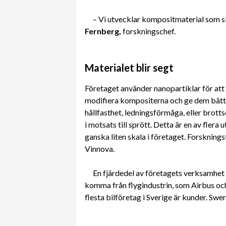
– Vi utvecklar kompositmaterial som sk
Fernberg,
forskningschef.
Materialet blir segt
Företaget använder nanopartiklar för at
modifiera kompositerna och ge dem bätt
hållfasthet, ledningsförmåga, eller brottse
i motsats till sprött. Detta är en av flera
ganska liten skala i företaget. Forsknin
Vinnova.
En fjärdedel av företagets verksamhet
komma från flygindustrin, som Airbus oc
flesta bilföretag i Sverige är kunder. Swe