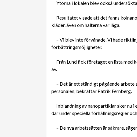
Ytorna i lokalen blev också undersökta
Resultatet visade att det fanns kolnanor
kläder, även om halterna var låga.
– Vi blev inte förvånade. Vi hade riktli
förbättringsmöjligheter.
Från Lund fick företaget en lista med
av.
– Det är ett ständigt pågående arbete a
personalen, bekräftar Patrik Fernberg.
Inblandning av nanopartiklar sker nu i
där under speciella förhållningsregler oc
– De nya arbetssätten är säkrare, säger