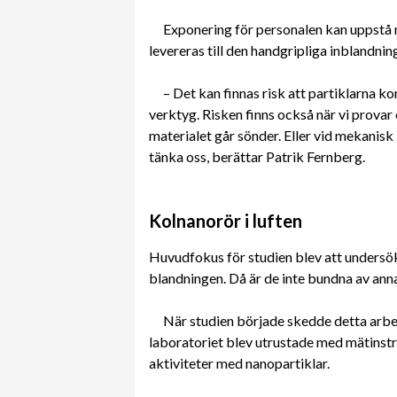
Exponering för personalen kan uppstå n
levereras till den handgripliga inblandnin
– Det kan finnas risk att partiklarna k
verktyg. Risken finns också när vi provar 
materialet går sönder. Eller vid mekanis
tänka oss, berättar Patrik Fernberg.
Kolnanorör i luften
Huvudfokus för studien blev att undersöka
blandningen. Då är de inte bundna av anna
När studien började skedde detta arbe
laboratoriet blev utrustade med mätinstr
aktiviteter med nanopartiklar.