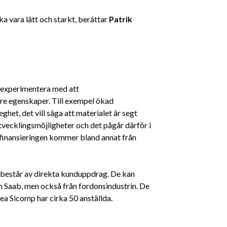
a vara lätt och starkt, berättar
Patrik
t experimentera med att
re egenskaper. Till exempel ökad
ghet, det vill säga att materialet är segt
 utvecklingsmöjligheter och det pågår därför i
gsfinansieringen kommer bland annat från
 består av direkta kunduppdrag. De kan
h Saab, men också från fordonsindustrin. De
rea Sicomp har cirka 50 anställda.