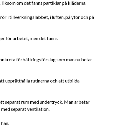
, liksom om det fanns partiklar på kläderna.
ör i tillverkningslabbet, i luften, på ytor och på
njer för arbetet, men det fanns
 konkreta förbättringsförslag som man nu betar
tt upprätthålla rutinerna och att utbilda
 ett separat rum med undertryck. Man arbetar
h med separat ventilation.
 han.