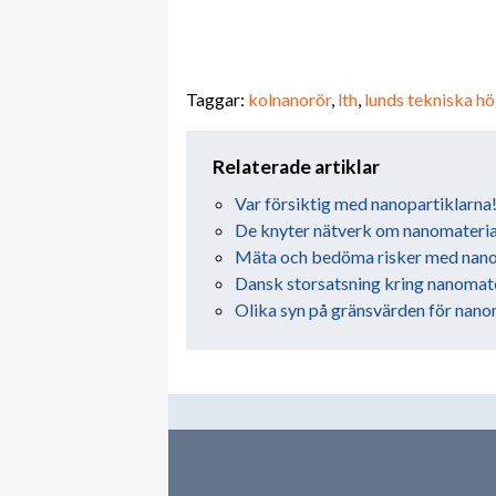
Taggar:
kolnanorör
,
lth
,
lunds tekniska h
Relaterade artiklar
Var försiktig med nanopartiklarna
De knyter nätverk om nanomateria
Mäta och bedöma risker med nano
Dansk storsatsning kring nanomat
Olika syn på gränsvärden för nano