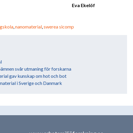
Eva Ekelöf
ögskola
,
nanomaterial
,
swerea sicomp
!
l
ämnen svår utmaning för forskarna
erial gav kunskap om hot och bot
material i Sverige och Danmark