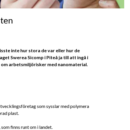
ften
te inte hur stora de var eller hur de
et Swerea Sicomp i Piteå ja till att ingå i
a om arbetsmiljörisker med nanomaterial.
 utvecklingsföretag som sysslar med polymera
rad plast.
som finns runt om i landet.