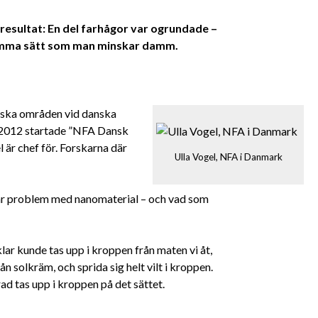
resultat: En del farhågor var ogrundade –
amma sätt som man minskar damm.
iska områden vid danska
. 2012 startade ”NFA Dansk
 är chef för. Forskarna där
Ulla Vogel, NFA i Danmark
är problem med nanomaterial – och vad som
lar kunde tas upp i kroppen från maten vi åt,
 solkräm, och sprida sig helt vilt i kroppen.
rad tas upp i kroppen på det sättet.