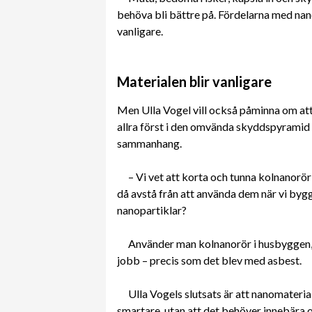
behöva bli bättre på. Fördelarna med nano
vanligare.
Materialen blir vanligare
Men Ulla Vogel vill också påminna om at
allra först i den omvända skyddspyramid
sammanhang.
– Vi vet att korta och tunna kolnanorör
då avstå från att använda dem när vi bygg
nanopartiklar?
Använder man kolnanorör i husbyggen, 
jobb – precis som det blev med asbest.
Ulla Vogels slutsats är att nanomateria
smartare, utan att det behöver innebära o