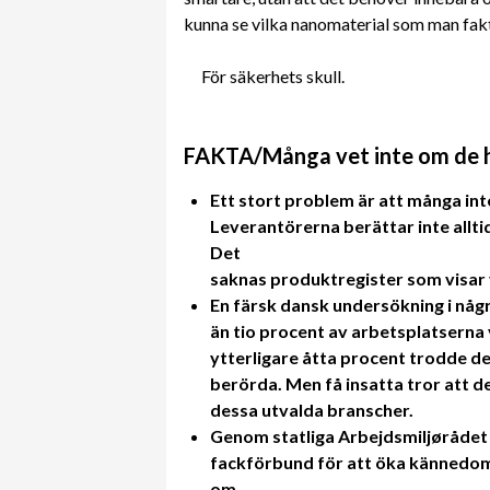
kunna se vilka nanomaterial som man fakt
För säkerhets skull.
FAKTA/Många vet inte om de ha
Ett stort problem är att många in
Leverantörerna berättar inte alltid
Det
saknas produktregister som visar 
En färsk dansk undersökning i någ
än tio procent av arbetsplatserna 
ytterligare åtta procent trodde de
berörda. Men få insatta tror att de
dessa utvalda branscher.
Genom statliga Arbejdsmiljørådet
fackförbund för att öka kännedome
om