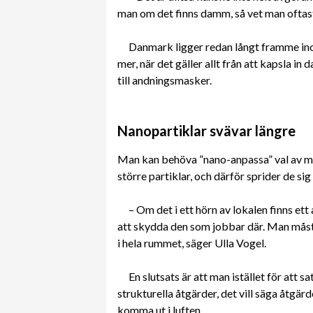
man om det finns damm, så vet man oftas
Danmark ligger redan långt framme i
mer, när det gäller allt från att kapsla 
till andningsmasker.
Nanopartiklar svävar längre
Man kan behöva ”nano-anpassa” val av met
större partiklar, och därför sprider de sig
– Om det i ett hörn av lokalen finns e
att skydda den som jobbar där. Man måste
i hela rummet, säger Ulla Vogel.
En slutsats är att man istället för att s
strukturella åtgärder, det vill säga åtg
komma ut i luften.