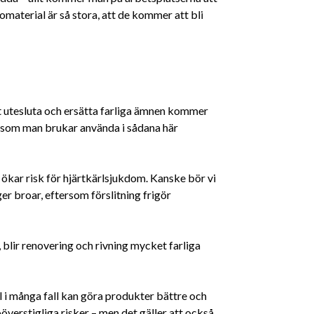
material är så stora, att de kommer att bli
t utesluta och ersätta farliga ämnen kommer
 som man brukar använda i sådana här
 ökar risk för hjärtkärlsjukdom. Kanske bör vi
er broar, eftersom förslitning frigör
blir renovering och rivning mycket farliga
l i många fall kan göra produkter bättre och
överstigliga risker – men det gäller att också