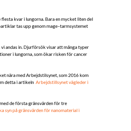
 flesta kvar i lungorna. Bara en mycket liten del
e partiklar tas upp genom mage–tarmsystemet
vi andas in. Djurförsök visar att många typer
tioner i lungorna, som ökar risken för cancer
ket nära med Arbejdstilsynet, som 2016 kom
m detta i artikeln
Arbejdstillsynet vägleder i
med de första gränsvärden för tre
ka syn på gränsvärden för nanomaterial i