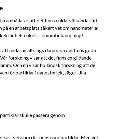
e
 framhålla, är att det finns enkla, välkända sätt
n på en arbetsplats säkert vet om nanomaterial
 Nyckeln är helt enkelt – dammbekämpning!
tt att andas in all slags damm, så det finns goda
 Vår forskning visar att det finns en glidande
mm. Och nu visar holländsk forskning att de
n för partiklar i nanostorlek, säger Ulla
opartiklar skulle passera genom
nde att veta om det finns nanopartiklar. Men vet