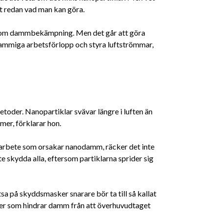
t redan vad man kan göra.
nom dammbekämpning. Men det går att göra
in dammiga arbetsförlopp och styra luftströmmar,
oder. Nanopartiklar svävar längre i luften än
 mer, förklarar hon.
tt arbete som orsakar nanodamm, räcker det inte
 skydda alla, eftersom partiklarna sprider sig
atsa på skyddsmasker snarare bör ta till så kallat
ärder som hindrar damm från att överhuvudtaget