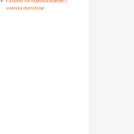
Få döms för människohandel i
svenska domstolar