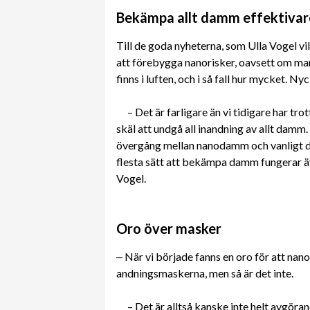
Bekämpa allt damm effektivar
Till de goda nyheterna, som Ulla Vogel vill
att förebygga nanorisker, oavsett om ma
finns i luften, och i så fall hur mycket.
– Det är farligare än vi tidigare har tro
skäl att undgå all inandning av allt damm.
övergång mellan nanodamm och vanligt da
flesta sätt att bekämpa damm fungerar äve
Vogel.
Oro över masker
‒ När vi började fanns en oro för att nan
andningsmaskerna, men så är det inte.
– Det är alltså kanske inte helt avgöra