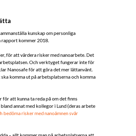
ätta
 sammanställa kunskap om personliga
En rapport kommer 2018.
er, för att värdera risker med nanoarbete. Det
arbetsplatsen. Och verktyget fungerar inte för
lar Nanosafe för att göra det mer lättanvänt.
et ska komma ut på arbetsplatserna och komma
för att kunna ta reda på om det finns
 bland annat med kollegor i Lund (deras arbete
h bedöma risker med nanoämnen svår
ydda – allt kommer man på arbetsplatserna att