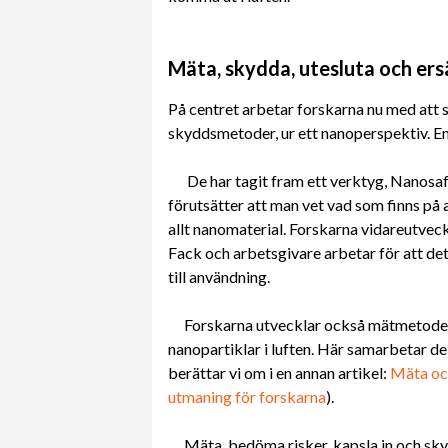
Mäta, skydda, utesluta och ers
På centret arbetar forskarna nu med att
skyddsmetoder, ur ett nanoperspektiv. 
De har tagit fram ett verktyg, Nanosaf
förutsätter att man vet vad som finns på 
allt nanomaterial. Forskarna vidareutveck
Fack och arbetsgivare arbetar för att d
till användning.
Forskarna utvecklar också mätmetoder 
nanopartiklar i luften. Här samarbetar de
berättar vi om i en annan artikel:
Mäta oc
utmaning för forskarna
).
Mäta, bedöma risker, kapsla in och sk