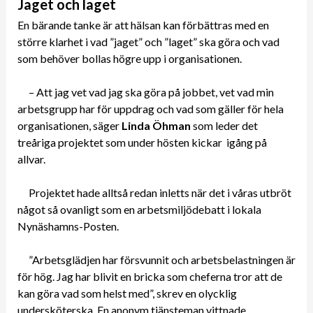
Jaget och laget
En bärande tanke är att hälsan kan förbättras med en
större klarhet i vad ”jaget” och ”laget” ska göra och vad
som behöver bollas högre upp i organisationen.
– Att jag vet vad jag ska göra på jobbet, vet vad min
arbetsgrupp har för uppdrag och vad som gäller för hela
organisationen, säger
Linda Öhman
som leder det
treåriga projektet som under hösten kickar igång på
allvar.
Projektet hade alltså redan inletts när det i våras utbröt
något så ovanligt som en arbetsmiljödebatt i lokala
Nynäshamns-Posten.
”Arbetsglädjen har försvunnit och arbetsbelastningen är
för hög. Jag har blivit en bricka som cheferna tror
att de
kan göra vad som helst med”,
skrev en olycklig
undersköterska. En anonym tjänsteman vittnade