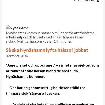
Nynäshamns kommun satsar 6 miljoner för att förbättra
arbetsmiljön och trivseln. Ledningen hoppas få ner
sjukskrivningarna, som kostar 14 miljoner.
Så ska Nynäshamn lyfta hälsan i jobbet
3 oktober, 2016
”Jaget, laget och uppdraget” – så heter projektet som
är tänkt att öka hälsan bland de anställda i
Nynäshamns kommun.
Där har en genomsnittlig heltidsanställd tre
timmars sjukfrånvaro i veckan.
– Projektet ska leda till en tydligare organisation,