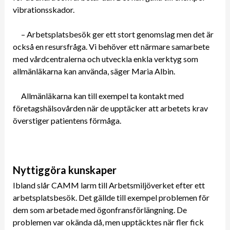
vibrationsskador.
– Arbetsplatsbesök ger ett stort genomslag men det är
också en resursfråga. Vi behöver ett närmare samarbete
med vårdcentralerna och utveckla enkla verktyg som
allmänläkarna kan använda, säger Maria Albin.
Allmänläkarna kan till exempel ta kontakt med
företagshälsovården när de upptäcker att arbetets krav
överstiger patientens förmåga.
Nyttiggöra kunskaper
Ibland slår CAMM larm till Arbetsmiljöverket efter ett
arbetsplatsbesök. Det gällde till exempel problemen för
dem som arbetade med ögonfransförlängning. De
problemen var okända då, men upptäcktes när fler fick