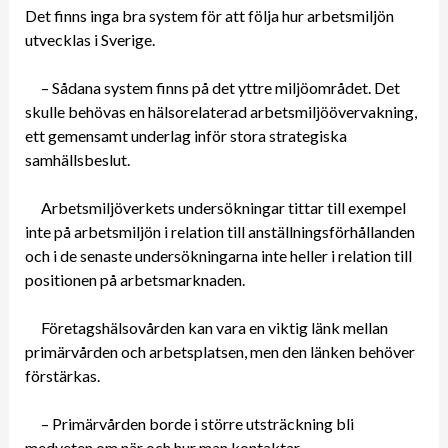
Det finns inga bra system för att följa hur arbetsmiljön
utvecklas i Sverige.
– Sådana system finns på det yttre miljöområdet. Det
skulle behövas en hälsorelaterad arbetsmiljöövervakning,
ett gemensamt underlag inför stora strategiska
samhällsbeslut.
Arbetsmiljöverkets undersökningar tittar till exempel
inte på arbetsmiljön i relation till anställningsförhållanden
och i de senaste undersökningarna inte heller i relation till
positionen på arbetsmarknaden.
Företagshälsovården kan vara en viktig länk mellan
primärvården och arbetsplatsen, men den länken behöver
förstärkas.
– Primärvården borde i större utsträckning bli
medveten om när och hur man kontaktar