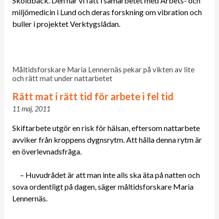
Sköldbäck. Den har vi fått i samarbetet med Arbets- och
miljömedicin i Lund och deras forskning om vibration och
buller i projektet Verktygslådan.
Måltidsforskare Maria Lennernäs pekar på vikten av lite
och rätt mat under nattarbetet
Rätt mat i rätt tid för arbete i fel tid
11 maj, 2011
Skiftarbete utgör en risk för hälsan, eftersom nattarbete
avviker från kroppens dygnsrytm. Att hålla denna rytm är
en överlevnadsfråga.
– Huvudrådet är att man inte alls ska äta på natten och
sova ordentligt på dagen, säger måltidsforskare Maria
Lennernäs.