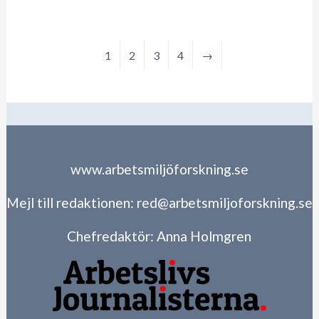
1
2
3
4
→
www.arbetsmiljöforskning.se
Mejl till redaktionen:
red@arbetsmiljoforskning.se
Chefredaktör:
Anna Holmgren