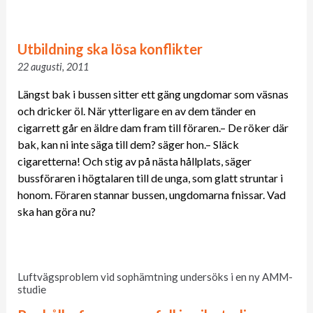
Utbildning ska lösa konflikter
22 augusti, 2011
Längst bak i bussen sitter ett gäng ungdomar som väsnas
och dricker öl. När ytterligare en av dem tänder en
cigarrett går en äldre dam fram till föraren.– De röker där
bak, kan ni inte säga till dem? säger hon.– Släck
cigaretterna! Och stig av på nästa hållplats, säger
bussföraren i högtalaren till de unga, som glatt struntar i
honom. Föraren stannar bussen, ungdomarna fnissar. Vad
ska han göra nu?
Luftvägsproblem vid sophämtning undersöks i en ny AMM-
studie