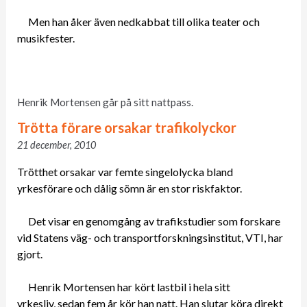
Men han åker även nedkabbat till olika teater och
musikfester.
Henrik Mortensen går på sitt nattpass.
Trötta förare orsakar trafikolyckor
21 december, 2010
Trötthet orsakar var femte singelolycka bland
yrkesförare och dålig sömn är en stor riskfaktor.
Det visar en genomgång av trafikstudier som forskare
vid Statens väg- och transportforskningsinstitut, VTI, har
gjort.
Henrik Mortensen har kört lastbil i hela sitt
yrkesliv, sedan fem år kör han natt. Han slutar köra direkt