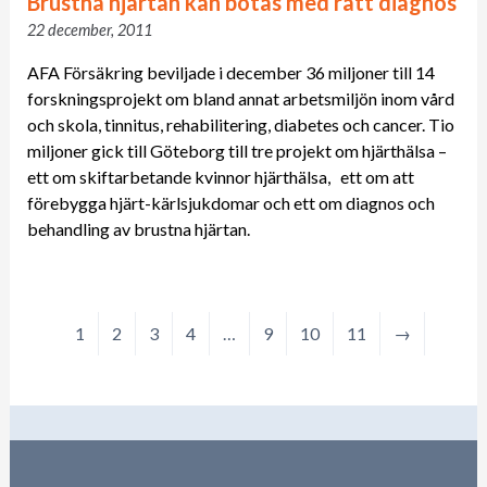
Brustna hjärtan kan botas med rätt diagnos
22 december, 2011
AFA Försäkring beviljade i december 36 miljoner till 14
forskningsprojekt om bland annat arbetsmiljön inom vård
och skola, tinnitus, rehabilitering, diabetes och cancer. Tio
miljoner gick till Göteborg till tre projekt om hjärthälsa –
ett om skiftarbetande kvinnor hjärthälsa, ett om att
förebygga hjärt-kärlsjukdomar och ett om diagnos och
behandling av brustna hjärtan.
1
2
3
4
…
9
10
11
→