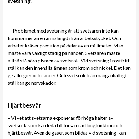
svetsning”.
Problemet med svetsning är att svetsaren inte kan
komma mer än en armslängd ifrån arbetsstycket. Och
arbetet kräver precision på delar av en millimeter. Man
måste vara väldigt stadig på handen. Svetsaren måste
alltså stå nära plymen av svetsrök. Vid svetsning i rostfritt
stål kan den innehålla ämnen som krom och nickel. Det kan
ge allergier och cancer. Och svetsrök från manganhaltigt
stål kan ge nervskador.
Hjärtbesvär
– Vi vet att svetsarna exponeras för höga halter av
svetsrök, som kan leda till försämrad lungfunktion och
hjärtbesvär. Även de gaser, som bildas vid svetsning, kan