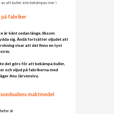
av att buller inte bekämpas mer i
 på fabriker
te är känt sedan länge, liksom
da sig. Ändå fortsätter oljudet att
rskning visar att det finns en tyst
strin.
te det görs för att bekämpa buller,
ler och oljud på fabrikerna med
 säger Anu Järvensivu.
dsombudens maktmedel
chefer är