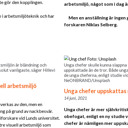
te gör den kopplingen.
arbetsmiljö, något som i dag ä
e i arbetsmiljöteknik och har
Men en anställning är ingen 
forskaren Niklas Selberg.
tsmiljön är bländning och
Unga chefer skulle kunna slappna
olut vanligaste, säger Hillevi
uppskattade än de tror. Både ung
de unga cheferna, enligt studie vi
NeONBRAND/Unsplash
ell arbetsmiljö
Unga chefer uppskattas
14 juni, 2021
påverkas av den, men en
Unga chefer är mer självkritisk
ning på grund av nackbesvär.
obefogat, enligt en ny studie 
orskare vid Lunds universitet.
chefer är nämligen mer uppsk
tre visuell arbetsmiljö som