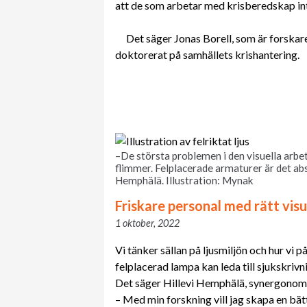
att de som arbetar med krisberedskap in
Det säger Jonas Borell, som är forskar
doktorerat på samhällets krishantering.
–De största problemen i den visuella arbe
flimmer. Felplacerade armaturer är det abs
Hemphälä. Illustration: Mynak
Friskare personal med rätt visu
1 oktober, 2022
Vi tänker sällan på ljusmiljön och hur vi 
felplacerad lampa kan leda till sjukskriv
Det säger Hillevi Hemphälä, synergonomif
– Med min forskning vill jag skapa en bät