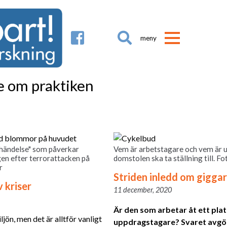

e om praktiken
 händelse" som påverkar
Vem är arbetstagare och vem är 
gen efter terrorattacken på
domstolen ska ta ställning till. F
r
Striden inledd om giggar
 kriser
11 december, 2020
Är den som arbetar åt ett pla
jön, men det är alltför vanligt
uppdragstagare? Svaret avgör