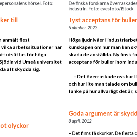
lepersonalens hörsel. Foto:
De finska forskarna överraskades 
industrin. Foto: eyesfoto/iStock
ker till
Tyst acceptans för buller
5 oktober, 2023
 anmält flest
Höga ljudnivåer i industriarbe
 vilka arbetssituationer har
kunskapen om hur man kan skyd
att utsättas för höga
skada de anställda.
Ny finsk fo
 Sjödin vid Umeå universitet
acceptans för buller inom indu
llda att skydda sig.
– Det överraskade oss hur li
och hur lite man talade om bul
tanke på hur allvarligt det är,
Goda argument är skyd
8 april, 2012
ot olyckor
– Det finns få skurkar. De flesta 