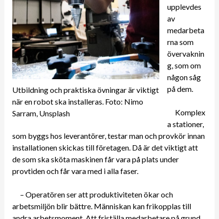
upplevdes
av
medarbeta
rna som
övervaknin
g, som om
någon såg
på dem.
Utbildning och praktiska övningar är viktigt
när en robot ska installeras. Foto: Nimo
Komplex
Sarram, Unsplash
a stationer,
som byggs hos leverantörer, testar man och provkör innan
installationen skickas till företagen. Då är det viktigt att
de som ska sköta maskinen får vara på plats under
provtiden och får vara med i alla faser.
– Operatören ser att produktiviteten ökar och
arbetsmiljön blir bättre. Människan kan frikopplas till
andra arbetsmoment. Att friställa medarbetare på grund