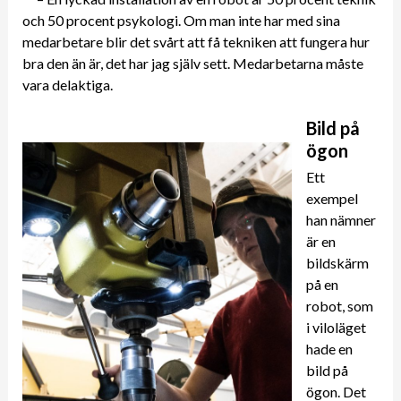
och 50 procent psykologi. Om man inte har med sina
medarbetare blir det svårt att få tekniken att fungera hur
bra den än är, det har jag själv sett. Medarbetarna måste
vara delaktiga.
Bild på
ögon
Ett
exempel
han nämner
är en
bildskärm
på en
robot, som
i viloläget
hade en
bild på
ögon. Det