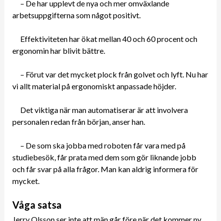
– De har upplevt de nya och mer omväxlande
arbetsuppgifterna som något positivt.
Effektiviteten har ökat mellan 40 och 60 procent och
ergonomin har blivit bättre.
– Förut var det mycket plock från golvet och lyft. Nu har
vi allt material på ergonomiskt anpassade höjder.
Det viktiga när man automatiserar är att involvera
personalen redan från början, anser han.
– De som ska jobba med roboten får vara med på
studiebesök, får prata med dem som gör liknande jobb
och får svar på alla frågor. Man kan aldrig informera för
mycket.
Våga satsa
Jerry Olsson ser inte att män går före när det kommer ny