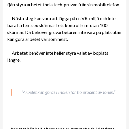
fjärrstyra arbetet i hela tech-gruvan från sin mobiltelefon.
Nästa steg kan vara att lägga på en VR-miljö och inte
bara ha fem sex skärmar i ett kontrollrum, utan 100
skärmar. Då behöver gruvarbetaren inte vara på plats utan
kan göra arbetet var som helst.
Arbetet behöver inte heller styra valet av boplats
längre.
”Arbetet kan göras i Indien för tio procent av lönen.”
– Arbetet blir helt oberoende av rummet och i det finns