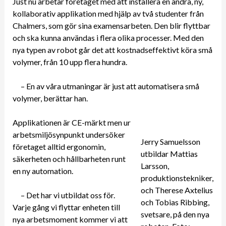
Just nu arbetar företaget med att installera en andra, ny,
kollaborativ applikation med hjälp av två studenter från
Chalmers, som gör sina examensarbeten. Den blir flyttbar
och ska kunna användas i flera olika processer. Med den
nya typen av robot går det att kostnadseffektivt köra små
volymer, från 10 upp flera hundra.
– En av våra utmaningar är just att automatisera små
volymer, berättar han.
Applikationen är CE-märkt men ur
arbetsmiljösynpunkt undersöker
Jerry Samuelsson
företaget alltid ergonomin,
utbildar Mattias
säkerheten och hållbarheten runt
Larsson,
en ny automation.
produktionstekniker,
och Therese Axtelius
– Det har vi utbildat oss för.
och Tobias Ribbing,
Varje gång vi flyttar enheten till
svetsare, på den nya
nya arbetsmoment kommer vi att