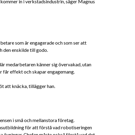
kommer in i verkstadsindustrin, säger Magnus
betare som är engagerade och som ser att
den enskilde till godo.
där medarbetaren känner sig övervakad, utan
gar får effekt och skapar engagemang.
t att knäcka, tillägger han.
ensen i små och mellanstora företag.
sutbildning för att förstå vad robotiseringen
ka övningar. Chefen måste också förstå vad det