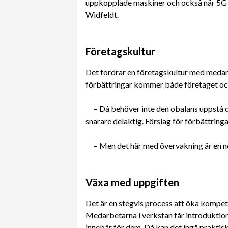
uppkopplade maskiner och också när 5G 
Widfeldt.
Företagskultur
Det fordrar en företagskultur med medar
förbättringar kommer både företaget och 
– Då behöver inte den obalans uppstå 
snarare delaktig. Förslag för förbättrin
– Men det här med övervakning är en nö
Växa med uppgiften
Det är en stegvis process att öka kompet
Medarbetarna i verkstan får introduktion
innebär för dem. Då kan det ingå praktis