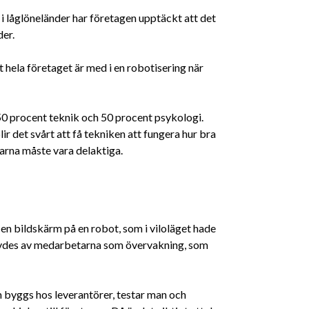
n i låglöneländer har företagen upptäckt att det
der.
hela företaget är med i en robotisering när
 50 procent teknik och 50 procent psykologi.
 det svårt att få tekniken att fungera hur bra
tarna måste vara delaktiga.
en bildskärm på en robot, som i viloläget hade
evdes av medarbetarna som övervakning, som
 byggs hos leverantörer, testar man och