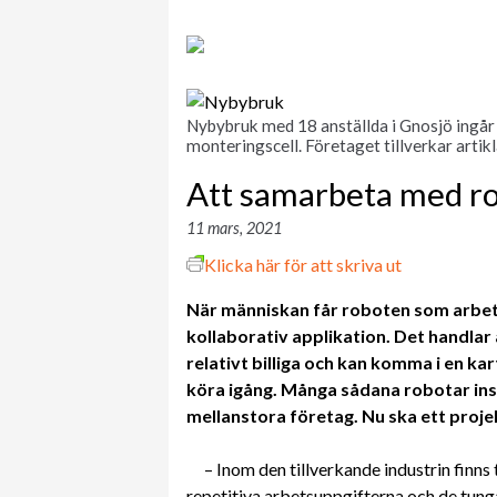
Nybybruk med 18 anställda i Gnosjö ingår 
monteringscell. Företaget tillverkar artik
Att samarbeta med rob
11 mars, 2021
Klicka här för att skriva ut
När människan får roboten som arbet
kollaborativ applikation. Det handlar
relativt billiga och kan komma i en ka
köra igång. Många sådana robotar inst
mellanstora företag. Nu ska ett proj
– Inom den tillverkande industrin finns 
repetitiva arbetsuppgifterna och de tunga