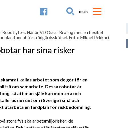

i Robotlyftet. Här är VD Oscar Broling med en flexibel
lar bland annat för trädgårdsskötsel. Foto: Mikael Pekkari
otar har sina risker
skamrat kallas arbetet som de gör för en
 alltså om samarbete. Dessa robotar är
rtong, så att man själv kan montera och
alleras nu runt om i Sverige i små och
ekt utarbeta en färdplan för riskbedömning.
två stora fysiska arbetsmiljörisker; de
 lyften. Drivkrafterna för företagen själva för