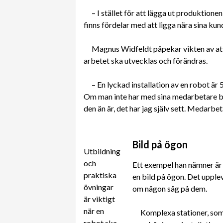
– I stället för att lägga ut produktione
finns fördelar med att ligga nära sina kun
Magnus Widfeldt påpekar vikten av att 
arbetet ska utvecklas och förändras.
– En lyckad installation av en robot är
Om man inte har med sina medarbetare blir
den än är, det har jag själv sett. Medarbe
Bild på ögon
Utbildning
och
Ett exempel han nämner är 
praktiska
en bild på ögon. Det uppl
övningar
om någon såg på dem.
är viktigt
när en
Komplexa stationer, som
robot ska