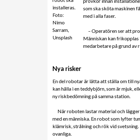
provkör innan installationen
installeras.
som ska sköta maskinen får
Foto:
med i alla faser.
Nimo
Sarram,
– Operatören ser att pro
Unsplash
Människan kan frikopplas t
medarbetare på grund av ro
Nya risker
En del robotar är lätta att ställa om till
kan hålla i en teddybjörn, som är mjuk, el
ny riskbedömning på samma station.
När roboten lastar material och lägger 
med en människa. En robot som lyfter tun
klämrisk, strålning och rök vid svetsning
ovanliga.