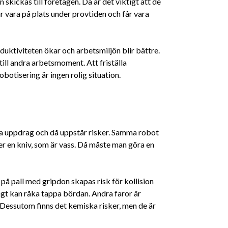
 skickas till företagen. Då är det viktigt att de
 vara på plats under provtiden och får vara
duktiviteten ökar och arbetsmiljön blir bättre.
ill andra arbetsmoment. Att friställa
botisering är ingen rolig situation.
 nya uppdrag och då uppstår risker. Samma robot
ler en kniv, som är vass. Då måste man göra en
på pall med gripdon skapas risk för kollision
gt kan råka tappa bördan. Andra faror är
. Dessutom finns det kemiska risker, men de är