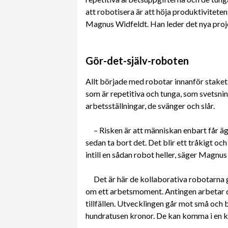
att robotisera är att höja produktivitete
Magnus Widfeldt. Han leder det nya proj
Gör-det-själv-roboten
Allt började med robotar innanför staket
som är repetitiva och tunga, som svetsni
arbetsställningar, de svänger och slår.
– Risken är att människan enbart får ä
sedan ta bort det. Det blir ett tråkigt och 
intill en sådan robot heller, säger Magnu
Det är här de kollaborativa robotarna
om ett arbetsmoment. Antingen arbetar d
tillfällen. Utvecklingen går mot små och 
hundratusen kronor. De kan komma i en ka