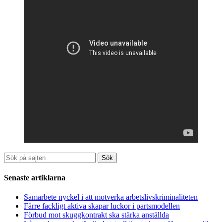
Sök
Senaste artiklarna
Samarbete nyckel i att motverka arbetslivskriminaliteten
Färre fackligt aktiva skapar luckor i partsmodellen
Förbud mot skuggkontrakt ska stärka anställda