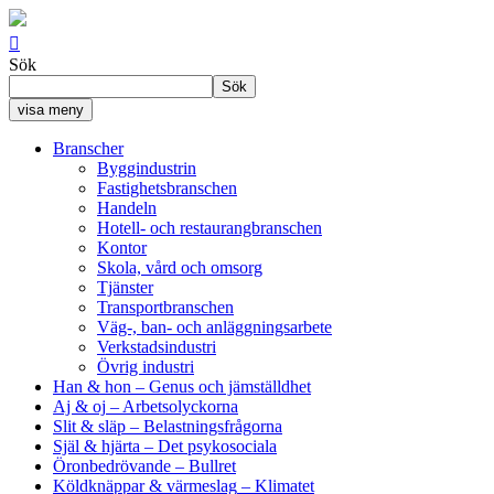

Sök
Sök
visa meny
Branscher
Byggindustrin
Fastighetsbranschen
Handeln
Hotell- och restaurangbranschen
Kontor
Skola, vård och omsorg
Tjänster
Transportbranschen
Väg-, ban- och anläggningsarbete
Verkstadsindustri
Övrig industri
Han & hon
– Genus och jämställdhet
Aj & oj
– Arbetsolyckorna
Slit & släp
– Belastningsfrågorna
Själ & hjärta
– Det psykosociala
Öronbedrövande
– Bullret
Köldknäppar & värmeslag
– Klimatet