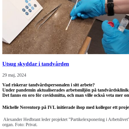
Utsug skyddar i tandvården
29 maj, 2024
Vad riskerar tandvårdspersonalen i sitt arbete?
Under pandemin aktualiserades arbetsmiljön på tandvårdsklinik
Det fanns en oro för covidsmitta, och man ville också veta mer om
Michelle Nerentorp på IVL initierade ihop med kollegor ett proj
Alexander Hedbrant leder projektet ”Partikelexponering i Arbetslivet” 
organ. Foto: Privat.