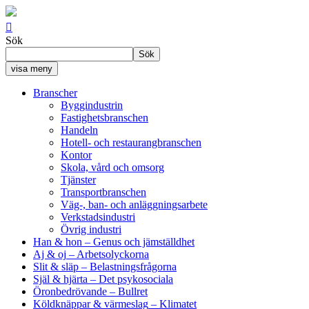

Sök
Sök
visa meny
Branscher
Byggindustrin
Fastighetsbranschen
Handeln
Hotell- och restaurangbranschen
Kontor
Skola, vård och omsorg
Tjänster
Transportbranschen
Väg-, ban- och anläggningsarbete
Verkstadsindustri
Övrig industri
Han & hon
– Genus och jämställdhet
Aj & oj
– Arbetsolyckorna
Slit & släp
– Belastningsfrågorna
Själ & hjärta
– Det psykosociala
Öronbedrövande
– Bullret
Köldknäppar & värmeslag
– Klimatet