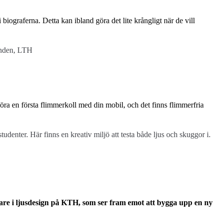
biograferna. Detta kan ibland göra det lite krångligt när de vill
inden, LTH
göra en första flimmerkoll med din mobil, och det finns flimmerfria
denter. Här finns en kreativ miljö att testa både ljus och skuggor i.
skare i ljusdesign på KTH, som ser fram emot att bygga upp en ny