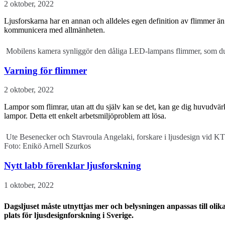
2 oktober, 2022
Ljusforskarna har en annan och alldeles egen definition av flimmer än d
kommunicera med allmänheten.
Mobilens kamera synliggör den dåliga LED-lampans flimmer, som du
Varning för flimmer
2 oktober, 2022
Lampor som flimrar, utan att du själv kan se det, kan ge dig huvudvärk
lampor. Detta ett enkelt arbetsmiljöproblem att lösa.
Ute Besenecker och Stavroula Angelaki, forskare i ljusdesign vid KTH,
Foto: Enikö Arnell Szurkos
Nytt labb förenklar ljusforskning
1 oktober, 2022
Dagsljuset måste utnyttjas mer och belysningen anpassas till oli
plats för ljusdesignforskning i Sverige.