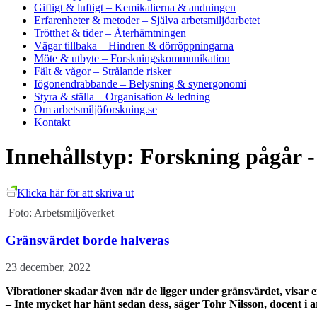
Giftigt & luftigt
– Kemikalierna & andningen
Erfarenheter & metoder
– Själva arbetsmiljöarbetet
Trötthet & tider
– Återhämtningen
Vägar tillbaka
– Hindren & dörröppningarna
Möte & utbyte
– Forskningskommunikation
Fält & vågor
– Strålande risker
Iögonendrabbande
– Belysning & synergonomi
Styra & ställa
– Organisation & ledning
Om arbetsmiljöforskning.se
Kontakt
Innehållstyp:
Forskning pågår -
Klicka här för att skriva ut
Foto: Arbetsmiljöverket
Gränsvärdet borde halveras
23 december, 2022
Vibrationer skadar även när de ligger under gränsvärdet, visar 
– Inte mycket har hänt sedan dess, säger Tohr Nilsson, docent i a