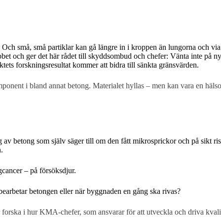
”. Och små, små partiklar kan gå längre in i kroppen än lungorna och vi
obbet och ger det här rådet till skyddsombud och chefer: Vänta inte på n
tets forskningsresultat kommer att bidra till sänkta gränsvärden.
ponent i bland annat betong. Materialet hyllas – men kan vara en hälso
av betong som själv säger till om den fått mikrosprickor och på sikt ris
.
gcancer – på försöksdjur.
earbetar betongen eller när byggnaden en gång ska rivas?
ska i hur KMA-chefer, som ansvarar för att utveckla och driva kvalitets