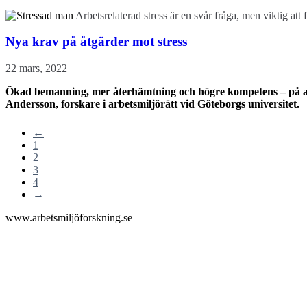
Arbetsrelaterad stress är en svår fråga, men viktig at
Nya krav på åtgärder mot stress
22 mars, 2022
Ökad bemanning, mer återhämtning och högre kompetens – på allt 
Andersson, forskare i arbetsmiljörätt vid Göteborgs universitet.
←
1
2
3
4
→
www.arbetsmiljöforskning.se