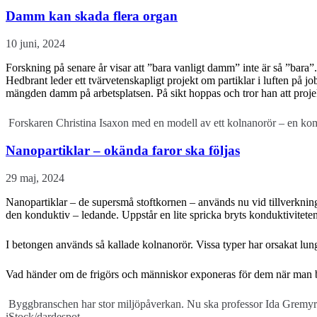
Damm kan skada flera organ
10 juni, 2024
Forskning på senare år visar att ”bara vanligt damm” inte är så ”bara
Hedbrant leder ett tvärvetenskapligt projekt om partiklar i luften på j
mängden damm på arbetsplatsen. På sikt hoppas och tror han att projek
Forskaren Christina Isaxon med en modell av ett kolnanorör – en kom
Nanopartiklar – okända faror ska följas
29 maj, 2024
Nanopartiklar – de supersmå stoftkornen – används nu vid tillverkning 
den konduktiv – ledande. Uppstår en lite spricka bryts konduktiviteten
I betongen används så kallade kolnanorör. Vissa typer har orsakat lun
Vad händer om de frigörs och människor exponeras för dem när man b
Byggbranschen har stor miljöpåverkan. Nu ska professor Ida Gremyr for
iStock/dardespot