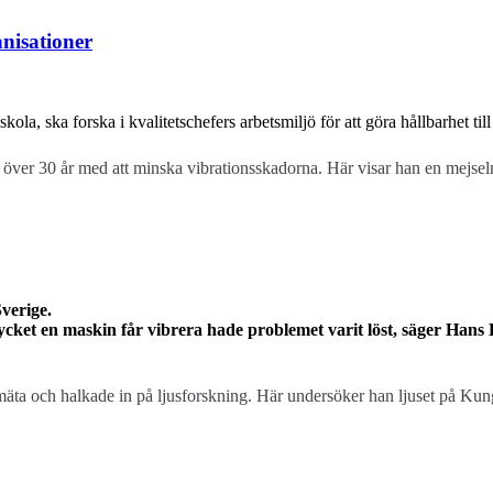
anisationer
la, ska forska i kvalitetschefers arbetsmiljö för att göra hållbarhet till 
i över 30 år med att minska vibrationsskadorna. Här visar han en mejsel
verige.
cket en maskin får vibrera hade problemet varit löst, säger Hans 
 mäta och halkade in på ljusforskning. Här undersöker han ljuset på K