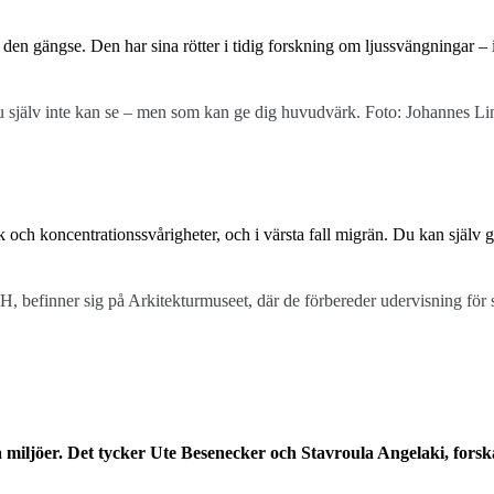
en gängse. Den har sina rötter i tidig forskning om ljussvängningar – i 
 själv inte kan se – men som kan ge dig huvudvärk. Foto: Johannes L
 och koncentrationssvårigheter, och i värsta fall migrän. Du kan själv 
 befinner sig på Arkitekturmuseet, där de förbereder udervisning för stu
ka miljöer. Det tycker Ute Besenecker och Stavroula Angelaki, for