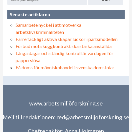
Senaste artiklarna
Samarbete nyckel i att motverka
arbetslivskriminaliteten
Färre fackligt aktiva skapar luckor i partsmodellen
Förbud mot skuggkontrakt ska stärka anställda
Långa dagar och ständig kontroll är vardagen för
papperslösa
Få döms för människohandel i svenska domstolar
www.arbetsmiljöforskning.se
Mejl till redaktionen:
red@arbetsmiljoforskning.se
Chefredaktör:
Anna Holmgren