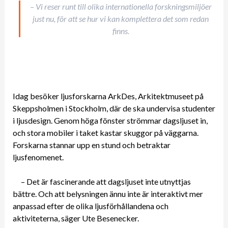
– Vi reser runt till olika internationella forskningsmiljöer
just nu, för att se hur vi kan komplettera det som redan
finns.
Idag besöker ljusforskarna ArkDes, Arkitektmuseet på
Skeppsholmen i Stockholm, där de ska undervisa studenter
i ljusdesign. Genom höga fönster strömmar dagsljuset in,
och stora mobiler i taket kastar skuggor på väggarna.
Forskarna stannar upp en stund och betraktar
ljusfenomenet.
– Det är fascinerande att dagsljuset inte utnyttjas
bättre. Och att belysningen ännu inte är interaktivt mer
anpassad efter de olika ljusförhållandena och
aktiviteterna, säger Ute Besenecker.