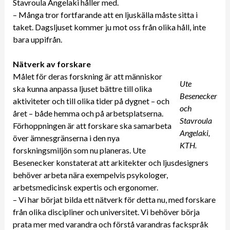
Stavroula Angelaki håller med.
– Många tror fortfarande att en ljuskälla måste sitta i
taket. Dagsljuset kommer ju mot oss från olika håll, inte
bara uppifrån.
Nätverk av forskare
Målet för deras forskning är att människor
Ute
ska kunna anpassa ljuset bättre till olika
Besenecker
aktiviteter och till olika tider på dygnet – och
och
året – både hemma och på arbetsplatserna.
Stavroula
Förhoppningen är att forskare ska samarbeta
Angelaki,
över ämnesgränserna i den nya
KTH.
forskningsmiljön som nu planeras. Ute
Besenecker konstaterat att arkitekter och ljusdesigners
behöver arbeta nära exempelvis psykologer,
arbetsmedicinsk expertis och ergonomer.
– Vi har börjat bilda ett nätverk för detta nu, med forskare
från olika discipliner och universitet. Vi behöver börja
prata mer med varandra och förstå varandras fackspråk