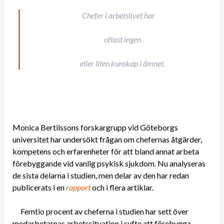
Chefer i arbetslivet har
oftast ingen
eller liten kunskap i ämnet.
Monica Bertilssons forskargrupp vid Göteborgs
universitet har undersökt frågan om chefernas åtgärder,
kompetens och erfarenheter för att bland annat arbeta
förebyggande vid vanlig psykisk sjukdom. Nu analyseras
de sista delarna i studien, men delar av den har redan
publicerats i en
rapport
och i flera artiklar.
Femtio procent av cheferna i studien har sett över
medarbetarnas arbetssituation i syfte att förebygga