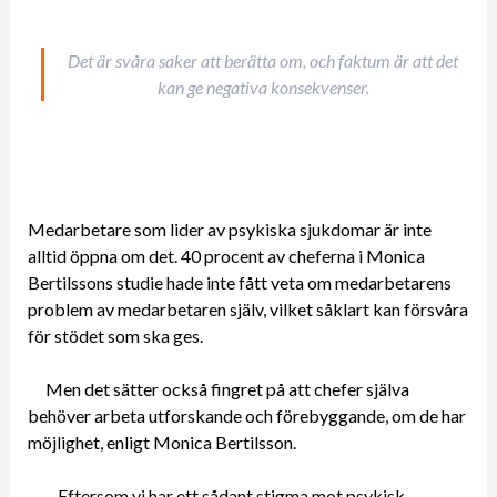
Det är svåra saker att berätta om, och faktum är att det
kan ge negativa konsekvenser.
Medarbetare som lider av psykiska sjukdomar är inte
alltid öppna om det. 40 procent av cheferna i Monica
Bertilssons studie hade inte fått veta om medarbetarens
problem av medarbetaren själv, vilket såklart kan försvåra
för stödet som ska ges.
Men det sätter också fingret på att chefer själva
behöver arbeta utforskande och förebyggande, om de har
möjlighet, enligt Monica Bertilsson.
– Eftersom vi har ett sådant stigma mot psykisk