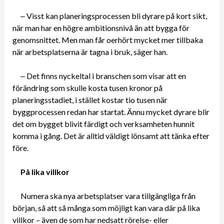
‒ Visst kan planeringsprocessen bli dyrare på kort sikt,
när man har en högre ambitionsnivå än att bygga för
genomsnittet. Men man får oerhört mycket mer tillbaka
när arbetsplatserna är tagna i bruk, säger han.
‒ Det finns nyckeltal i branschen som visar att en
förändring som skulle kosta tusen kronor på
planeringsstadiet, i stället kostar tio tusen när
byggprocessen redan har startat. Ännu mycket dyrare blir
det om bygget blivit färdigt och verksamheten hunnit
komma i gång. Det är alltid väldigt lönsamt att tänka efter
före.
På lika villkor
Numera ska nya arbetsplatser vara tillgängliga från
början, så att så många som möjligt kan vara där på lika
villkor – även de som har nedsatt rörelse- eller