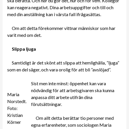
ska berätta. Och
när
du gör det,
hur
och för
vem
. Kollegor
kan reagera negativt. Dina arbetsuppgifter och till och
med din anställning kan i värsta fall ifrågasättas.
Om att detta förekommer vittnar människor som har
varit med om det.
Slippa ljuga
Samtidigt är det skönt att slippa att hemlighålla, ”ljuga”
som en del säger, och vara orolig för att bli ”avslöjad”.
Sist men inte minst: öppenhet kan vara
nödvändig för att arbetsgivaren ska kunna
Maria
anpassa ditt arbete utifrån dina
Norstedt.
förutsättningar.
Foto:
Kristian
Om allt detta berättar tio personer med
Körner
egna erfarenheter, som sociologen Maria