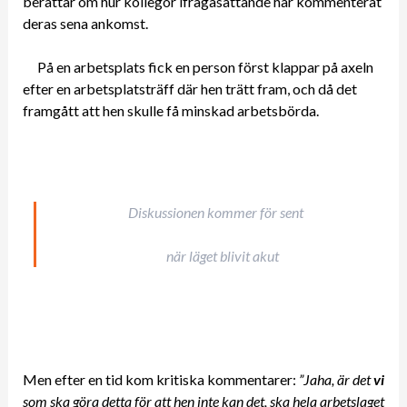
berättar om hur kollegor ifrågasättande har kommenterat
deras sena ankomst.
På en arbetsplats fick en person först klappar på axeln
efter en arbetsplatsträff där hen trätt fram, och då det
framgått att hen skulle få minskad arbetsbörda.
Diskussionen kommer för sent
när läget blivit akut
Men efter en tid kom kritiska kommentarer:
”Jaha, är det
vi
som ska göra detta för att hen inte kan det, ska hela arbetslaget