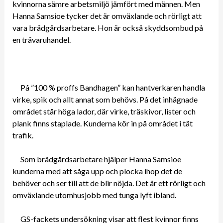
kvinnorna sämre arbetsmiljö jämfört med männen. Men
Hanna Samsioe tycker det är omväxlande och rörligt att
vara brädgårdsarbetare. Hon är också skyddsombud på
en trävaruhandel.
På ”100 % proffs Bandhagen” kan hantverkaren handla
virke, spik och allt annat som behövs. På det inhägnade
området står höga lador, där virke, träskivor, lister och
plank finns staplade. Kunderna kör in på området i tät
trafik.
Som brädgårdsarbetare hjälper Hanna Samsioe
kunderna med att såga upp och plocka ihop det de
behöver och ser till att de blir nöjda. Det är ett rörligt och
omväxlande utomhusjobb med tunga lyft ibland.
GS-fackets undersökning visar att flest kvinnor finns