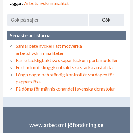
Taggar:
Arbetslivskriminalitet
Sök
Senaste artiklarna
Samarbete nyckel i att motverka
arbetslivskriminaliteten
Färre fackligt aktiva skapar luckor i partsmodellen
Förbud mot skuggkontrakt ska stärka anställda
Långa dagar och ständig kontroll är vardagen för
papperslösa
Få döms för människohandel i svenska domstolar
www.arbetsmiljöforskning.se