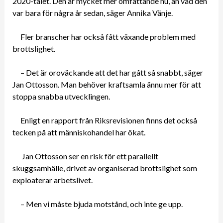
2020-talet. Den är mycket mer omfattande nu, än vad den
var bara för några år sedan, säger Annika Vänje.
Fler branscher har också fått växande problem med
brottslighet.
– Det är oroväckande att det har gått så snabbt, säger
Jan Ottosson. Man behöver kraftsamla ännu mer för att
stoppa snabba utvecklingen.
Enligt en rapport från Riksrevisionen finns det också
tecken på att människohandel har ökat.
Jan Ottosson ser en risk för ett parallellt
skuggsamhälle, drivet av organiserad brottslighet som
exploaterar arbetslivet.
– Men vi måste bjuda motstånd, och inte ge upp.