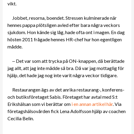
vikt.
Jobbet, resorna, boendet. Stressen kulminerade när
hennes pappa plötsligen avled efter bara några veckors
sjukdom. Hon kände sig låg, hade ofta ont i magen. En dag
hösten 2011 frågade hennes HR-chef hur hon egentligen
mådde.
‒ Det var som att trycka på ON-knappen, då berättade
jag allt, att jag inte mådde så bra. Då var jag mottaglig för
hjälp, det hade jag nog inte varit några veckor tidigare.
Restaurangen ägs av det anrika restaurang-, konferens-
och butiksföretaget Sabis. Företaget har avtal med S:t
Erikshälsan som vi berättar om
i en annan artikel här
. Via
företagshälsovården fick Lena Adolfsson hjälp av coachen
Cecilia Belin.