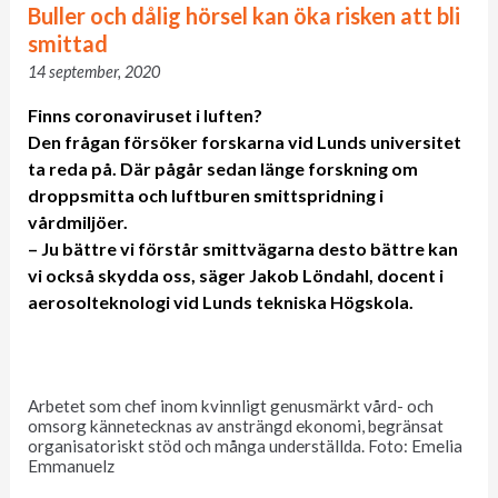
Buller och dålig hörsel kan öka risken att bli
smittad
14 september, 2020
Finns coronaviruset i luften?
Den frågan försöker forskarna vid Lunds universitet
ta reda på. Där pågår sedan länge forskning om
droppsmitta och luftburen smittspridning i
vårdmiljöer.
– Ju bättre vi förstår smittvägarna desto bättre kan
vi också skydda oss, säger Jakob Löndahl, docent i
aerosolteknologi vid Lunds tekniska Högskola.
Arbetet som chef inom kvinnligt genusmärkt vård- och
omsorg kännetecknas av ansträngd ekonomi, begränsat
organisatoriskt stöd och många underställda. Foto: Emelia
Emmanuelz