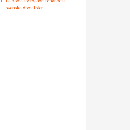
Få döms för människohandel i
svenska domstolar