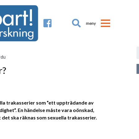

rdu
r?
lla trakasserier som ”ett uppträdande av
dighet”. En händelse måste vara oönskad,
t det ska räknas som sexuella trakasserier.