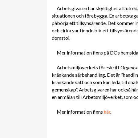
Arbetsgivaren har skyldighet att utreda
situationen och förebygga. En arbetstaga
påbörja ett tillsynsärende. Det kommer in
och cirka var tionde blir ett tillsynsärende
domstol.
Mer information finns på DOs hemsid
Arbetsmiljöverkets föreskrift
Organisa
kränkande särbehandling. Det är ”handlin
kränkande sätt och som kan leda till ohäls
gemenskap”. Arbetsgivaren har också hä
en anmälan till Arbetsmiljöverket, som o
Mer information finns
här
.