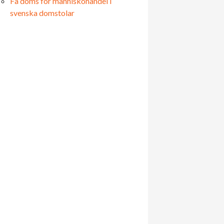
Få döms för människohandel i
svenska domstolar