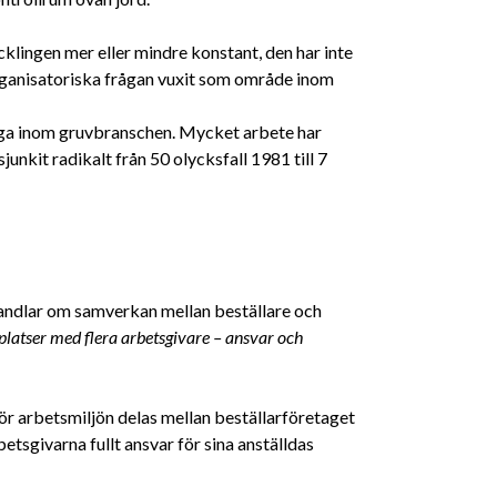
klingen mer eller mindre konstant, den har inte
organisatoriska frågan vuxit som område inom
åga inom gruvbranschen. Mycket arbete har
junkit radikalt från 50 olycksfall 1981 till 7
ndlar om samverkan mellan beställare och
platser med flera arbetsgivare – ansvar och
ör arbetsmiljön delas mellan beställarföretaget
etsgivarna fullt ansvar för sina anställdas