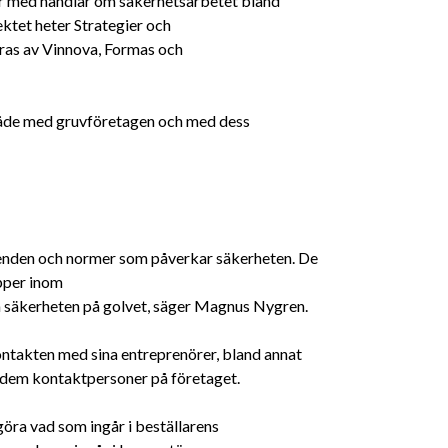
r med handlar om säkerhetsarbetet bland
ektet heter Strategier och
eras av Vinnova, Formas och
både med gruvföretagen och med dess
teenden och normer som påverkar säkerheten. De
upper inom
öja säkerheten på golvet, säger Magnus Nygren.
ntakten med sina entreprenörer, bland annat
 dem kontaktpersoner på företaget.
öra vad som ingår i beställarens