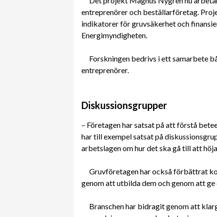
Det projekt Magnus Nygren nu arbeta
entreprenörer och beställarföretag. Proj
indikatorer för gruvsäkerhet och finansi
Energimyndigheten.
Forskningen bedrivs i ett samarbete 
entreprenörer.
Diskussionsgrupper
– Företagen har satsat på att förstå be
har till exempel satsat på diskussionsgr
arbetslagen om hur det ska gå till att h
Gruvföretagen har också förbättrat ko
genom att utbilda dem och genom att ge
Branschen har bidragit genom att klarg