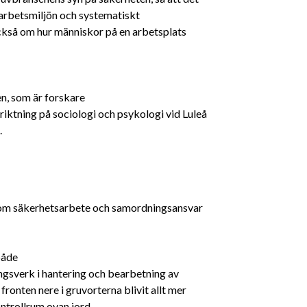
 arbetsmiljön och systematiskt
ckså om hur människor på en arbetsplats
, som är forskare
riktning på sociologi och psykologi vid Luleå
.
 om säkerhetsarbete och samordningsansvar
både
ningsverk i hantering och bearbetning av
onten nere i gruvorterna blivit allt mer
ontrollrum ovan jord.