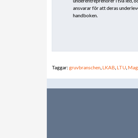
underentreprenörer i två led, o
ansvarar för att deras underleve
handboken.
Taggar:
gruvbranschen
,
LKAB
,
LTU
,
Mag