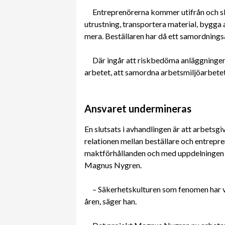
Entreprenörerna kommer utifrån och ska
utrustning, transportera material, bygga
mera. Beställaren har då ett samordnings
Där ingår att riskbedöma anläggningen,
arbetet, att samordna arbetsmiljöarbetet
Ansvaret undermineras
En slutsats i avhandlingen är att arbets
relationen mellan beställare och entrepr
maktförhållanden och med uppdelningen i 
Magnus Nygren.
– Säkerhetskulturen som fenomen har v
åren, säger han.