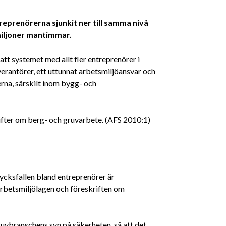
eprenörerna sjunkit ner till samma nivå
 miljoner mantimmar.
t systemet med allt fler entreprenörer i
everantörer, ett uttunnat arbetsmiljöansvar och
rna, särskilt inom bygg- och
fter om berg- och gruvarbete. (AFS 2010:1)
lycksfallen bland entreprenörer är
rbetsmiljölagen och föreskriften om
ruvbranschens syn på säkerheten, så att det