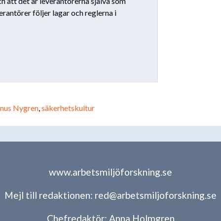
ch att det är leverantörerna själva som
rantörer följer lagar och reglerna i
nus Nygren
,
säkerhetskultur
www.arbetsmiljöforskning.se
Mejl till redaktionen:
red@arbetsmiljoforskning.se
Chefredaktör:
Anna Holmgren