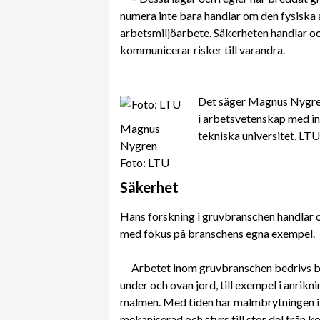
numera inte bara handlar om den fysiska
arbetsmiljöarbete. Säkerheten handlar o
kommunicerar risker till varandra.
Det säger Magnus Nygren
i arbetsvetenskap med in
Magnus
tekniska universitet, LTU
Nygren
Foto: LTU
Säkerhet
Hans forskning i gruvbranschen handlar
med fokus på branschens egna exempel.
Arbetet inom gruvbranschen bedrivs 
under och ovan jord, till exempel i anrik
malmen. Med tiden har malmbrytningen i fr
mekaniserad och styrs till stor del från k