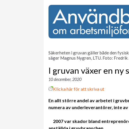
Säkerheten i gruvan gäller både den fysis
säger Magnus Nygren, LTU. Foto: Fredri
I gruvan växer en ny 
10 december, 2020
Klicka här för att skriva ut
En allt större andel av arbetet i gruv
numera av underleverantörer, inte av
2007 var skador bland entreprenöre
anställda i gruvbranschen.