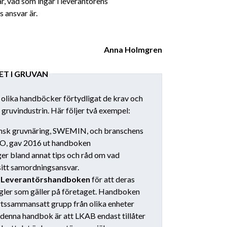
, vad som ingår i leverantörens
s ansvar är.
Anna Holmgren
T I GRUVAN
 olika handböcker förtydligat de krav och
 gruvindustrin. Här följer två exempel:
ensk gruvnäring, SWEMIN, och branschens
, gav 2016 ut handboken
ger bland annat tips och råd om vad
 sitt samordningsansvar.
n
Leverantörshandboken
för att deras
egler som gäller på företaget. Handboken
rtssammansatt grupp från olika enheter
 denna handbok är att LKAB endast tillåter