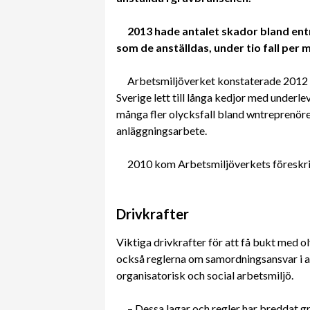
2013 hade antalet skador bland entr
som de anställdas, under tio fall per
Arbetsmiljöverket konstaterade 2012 at
Sverige lett till långa kedjor med underl
många fler olycksfall bland wntreprenöre
anläggningsarbete.
2010 kom Arbetsmiljöverkets föreskri
Drivkrafter
Viktiga drivkrafter för att få bukt med o
också reglerna om samordningsansvar i a
organisatorisk och social arbetsmiljö.
– Dessa lagar och regler har breddat g