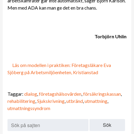
arbetskamrater går inte automatiskt, säger Björn Karlson.
Men med ADA kan man ge det en bra chans.
Torbjörn Uhlin
Läs om modellen i praktiken: Företagsläkare Eva
Sjöberg på Arbetsmiljöenheten, Kristianstad
Taggar:
dialog
,
företagshälsovården
,
försäkringskassan
,
rehabilitering
,
Sjukskrivning
,
utbränd
,
utmattning
,
utmattningssyndrom
Sök