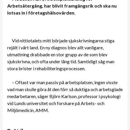
Arbetsåtergång, har blivit framgångsrik och ska nu
lotsas in i företagshälsovården.
Vid nittiotalets mitt började sjukskrivningarna stiga
rejält i vårt land. En ny diagnos blev allt vanligare,
utmattning drabbade en stor grupp av de som blev
sjukskrivna, och ofta under lång tid. Samtidigt såg man
stora brister i rehabiliteringsprocessen.
– Oftast var man passiv på arbetsplatsen, ingen visste
vad man skulle göra åt den förr så duktiga och arbetsglade
medarbetaren, säger Björn Karlson, professor i psykologi
vid Lunds universitet och forskare på Arbets- och
Miljömedicin, AMM.