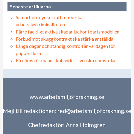
Senaste artiklarna
Samarbete nyckel i att motverka
arbetslivskriminaliteten
Färre fackligt aktiva skapar luckor i partsmodellen
Förbud mot skuggkontrakt ska stärka anställda
Långa dagar och ständig kontroll är vardagen för
papperslösa
Få döms för människohandel i svenska domstolar
www.arbetsmiljöforskning.se
Mejl till redaktionen:
red@arbetsmiljoforskning.se
Chefredaktör:
Anna Holmgren