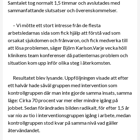
Samtalet tog normalt 1,5 timmar och avslutades med
sammanfattande slutsatser och överenskommelser.
– Vi mötte ett stort intresse från de flesta
arbetsledarnas sida som fick hjälp att förstå vad som
orsakat sjukdomen och frånvaron, och fick medverka till
att lösa problemen, säger Björn Karlson.Varje vecka höll
klinikens team konferenser då patienternas problem och
situation kom upp inför olika steg i återkomsten.
Resultatet blev lysande. Uppföljningen visade att efter
ett halvår hade såväl gruppen med intervention som
kontrollgruppen där man inte gjorde samma insats, samma
läge: Cirka 70 procent var mer eller mindre igång på
jobbet. Sedan förändrades bilden radikalt, för efter 1,5 år
var nio av tio i interventionsgruppen igång i arbete, medan
kontrollgruppen stod kvar på samma nivå vad gäller
återvändandet.