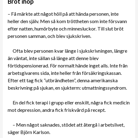
Bröt ihop
– Få märkte att något höll på att hända personen, inte
heller den själv. Men så kom tröttheten som inte försvann
efter natten, humörbyte och minnesluckor. Till slut bröt
personen samman, och blev sjukskriven.
Ofta blev personen kvar länge i sjukskrivningen, längre
än väntat, inte sällan så länge att denne blev
förtidspensionerad. För normalt hände inget alls. Inte från
arbetsgivarens sida, inte heller från försäkringskassan.
Efter ett tag fick ”utbrändheten”, denna amerikanska
beskrivning på sjukan, en sjukterm: utmattningssyndrom.
En del fick terapi i grupp eller enskilt, några fick medicin
mot depression, andra fick friskvård på recept.
– Men något saknades, stödet att återgå i arbetslivet,
säger Björn Karlson.