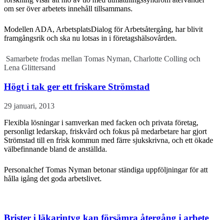
om ser över arbetets innehåll tillsammans.
Modellen ADA, ArbetsplatsDialog för Arbetsåtergång, har blivit
framgångsrik och ska nu lotsas in i företagshälsovården.
Samarbete frodas mellan Tomas Nyman, Charlotte Colling och
Lena Glittersand
Högt i tak ger ett friskare Strömstad
29 januari, 2013
Flexibla lösningar i samverkan med facken och privata företag,
personligt ledarskap, friskvård och fokus på medarbetare har gjort
Strömstad till en frisk kommun med färre sjukskrivna, och ett ökade
välbefinnande bland de anställda.
Personalchef Tomas Nyman betonar ständiga uppföljningar för att
hålla igång det goda arbetslivet.
Brister i läkarintyg kan försämra återgång i arbete