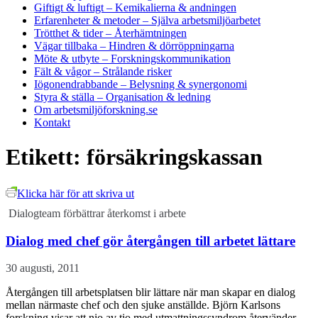
Giftigt & luftigt
– Kemikalierna & andningen
Erfarenheter & metoder
– Själva arbetsmiljöarbetet
Trötthet & tider
– Återhämtningen
Vägar tillbaka
– Hindren & dörröppningarna
Möte & utbyte
– Forskningskommunikation
Fält & vågor
– Strålande risker
Iögonendrabbande
– Belysning & synergonomi
Styra & ställa
– Organisation & ledning
Om arbetsmiljöforskning.se
Kontakt
Etikett:
försäkringskassan
Klicka här för att skriva ut
Dialogteam förbättrar återkomst i arbete
Dialog med chef gör återgången till arbetet lättare
30 augusti, 2011
Återgången till arbetsplatsen blir lättare när man skapar en dialog
mellan närmaste chef och den sjuke anställde. Björn Karlsons
forskning visar att nio av tio med utmattningssyndrom återvänder