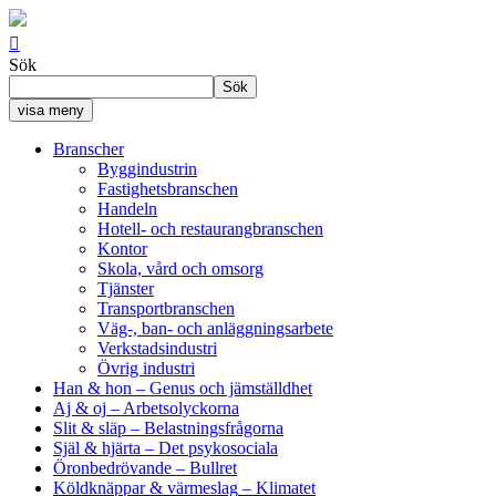

Sök
Sök
visa meny
Branscher
Byggindustrin
Fastighetsbranschen
Handeln
Hotell- och restaurangbranschen
Kontor
Skola, vård och omsorg
Tjänster
Transportbranschen
Väg-, ban- och anläggningsarbete
Verkstadsindustri
Övrig industri
Han & hon
– Genus och jämställdhet
Aj & oj
– Arbetsolyckorna
Slit & släp
– Belastningsfrågorna
Själ & hjärta
– Det psykosociala
Öronbedrövande
– Bullret
Köldknäppar & värmeslag
– Klimatet