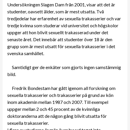
Undersökningen Slagen Dam från 2001, visar att det är
studenter, oavsett ålder, som är mest utsatta. Två
tredjedelar har erfarenhet av sexuella trakasserier och var
tredje kvinna som studerar vid universitet och högskolor
uppger att hon blivit sexuellt trakasserad under det
senaste året. Det innebär att studenter över 18 är den
grupp som är mest utsatt för sexuella trakasserier i det
svenska samhället.
Samtidigt ger de enkäter som gjorts ingen samstämmig
bild.
Fredrik Bondestam har gått igenom all forskning om
sexuella trakasserier och trakasserier på grund av kön
inom akademin mellan 1987 och 2007. Till exempel
uppger mellan 2 och 45 procent av de kvinnliga
doktoranderna att de någon gång blivit utsatta för
sexuella trakasserier.
I flera av studierna är män över huvud taget inte