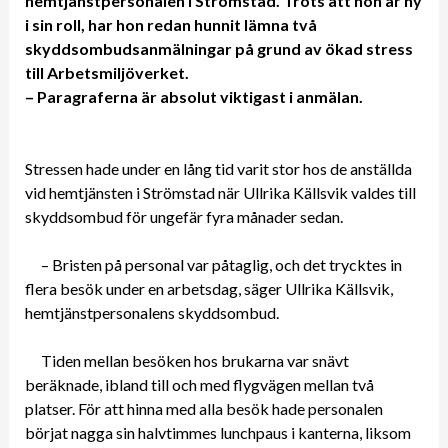
hemtjänstpersonalen i Strömstad. Trots att hon är ny
i sin roll, har hon redan hunnit lämna två
skyddsombudsanmälningar på grund av ökad stress
till Arbetsmiljöverket.
– Paragraferna är absolut viktigast i anmälan.
Stressen hade under en lång tid varit stor hos de anställda
vid hemtjänsten i Strömstad när Ullrika Källsvik valdes till
skyddsombud för ungefär fyra månader sedan.
– Bristen på personal var påtaglig, och det trycktes in
flera besök under en arbetsdag, säger Ullrika Källsvik,
hemtjänstpersonalens skyddsombud.
Tiden mellan besöken hos brukarna var snävt
beräknade, ibland till och med flygvägen mellan två
platser. För att hinna med alla besök hade personalen
börjat nagga sin halvtimmes lunchpaus i kanterna, liksom