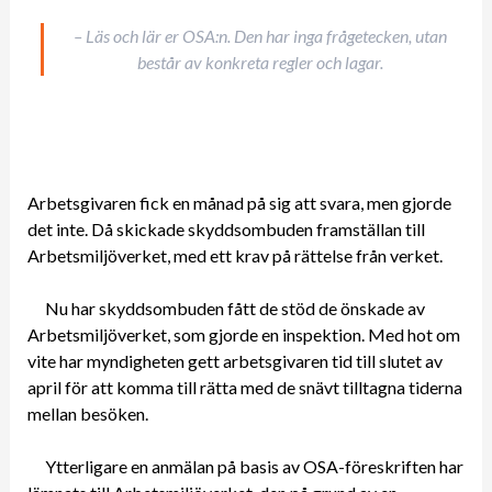
– Läs och lär er OSA:n. Den har inga frågetecken, utan
består av konkreta regler och lagar.
Arbetsgivaren fick en månad på sig att svara, men gjorde
det inte. Då skickade skyddsombuden framställan till
Arbetsmiljöverket, med ett krav på rättelse från verket.
Nu har skyddsombuden fått de stöd de önskade av
Arbetsmiljöverket, som gjorde en inspektion. Med hot om
vite har myndigheten gett arbetsgivaren tid till slutet av
april för att komma till rätta med de snävt tilltagna tiderna
mellan besöken.
Ytterligare en anmälan på basis av OSA-föreskriften har