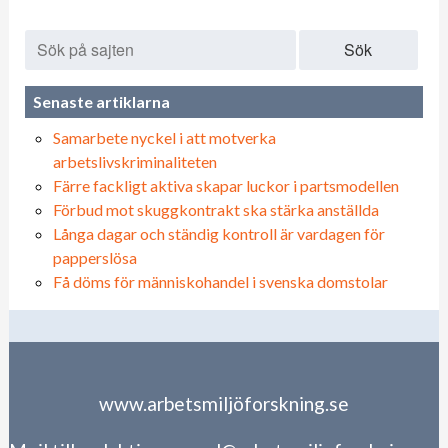
Sök
Senaste artiklarna
Samarbete nyckel i att motverka
arbetslivskriminaliteten
Färre fackligt aktiva skapar luckor i partsmodellen
Förbud mot skuggkontrakt ska stärka anställda
Långa dagar och ständig kontroll är vardagen för
papperslösa
Få döms för människohandel i svenska domstolar
www.arbetsmiljöforskning.se