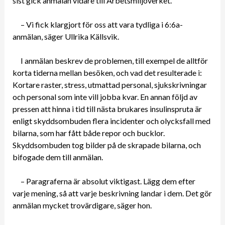
sist gick anmälan vidare till Arbetsmiljöverket.
– Vi fick klargjort för oss att vara tydliga i 6:6a-
anmälan, säger Ullrika Källsvik.
I anmälan beskrev de problemen, till exempel de alltför
korta tiderna mellan besöken, och vad det resulterade i:
Kortare raster, stress, utmattad personal, sjukskrivningar
och personal som inte vill jobba kvar. En annan följd av
pressen att hinna i tid till nästa brukares insulinspruta är
enligt skyddsombuden flera incidenter och olycksfall med
bilarna, som har fått både repor och bucklor.
Skyddsombuden tog bilder på de skrapade bilarna, och
bifogade dem till anmälan.
– Paragraferna är absolut viktigast. Lägg dem efter
varje mening, så att varje beskrivning landar i dem. Det gör
anmälan mycket trovärdigare, säger hon.