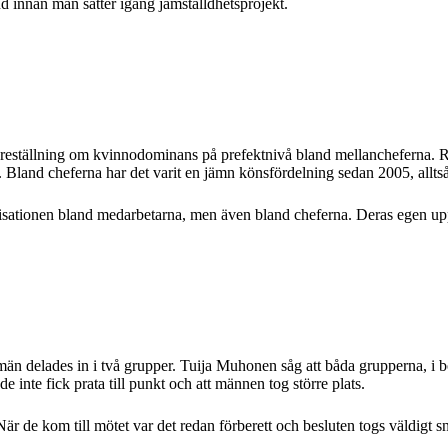
ånd innan man sätter igång jämställdhetsprojekt.
föreställning om kvinnodominans på prefektnivå bland mellancheferna. Re
. Bland cheferna har det varit en jämn könsfördelning sedan 2005, allts
anisationen bland medarbetarna, men även bland cheferna. Deras egen up
n delades in i två grupper. Tuija Muhonen såg att båda grupperna, i bö
e inte fick prata till punkt och att männen tog större plats.
r de kom till mötet var det redan förberett och besluten togs väldigt snab