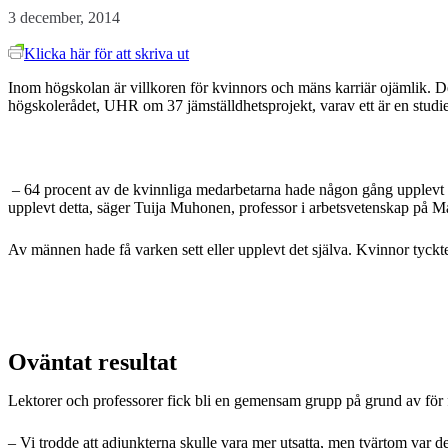
3 december, 2014
Klicka här för att skriva ut
Inom högskolan är villkoren för kvinnors och mäns karriär ojämlik. De
högskolerådet, UHR om 37 jämställdhetsprojekt, varav ett är en stud
– 64 procent av de kvinnliga medarbetarna hade någon gång upplevt lö
upplevt detta, säger Tuija Muhonen, professor i arbetsvetenskap på 
Av männen hade få varken sett eller upplevt det själva. Kvinnor tyck
Oväntat resultat
Lektorer och professorer fick bli en gemensam grupp på grund av för 
– Vi trodde att adjunkterna skulle vara mer utsatta, men tvärtom var d