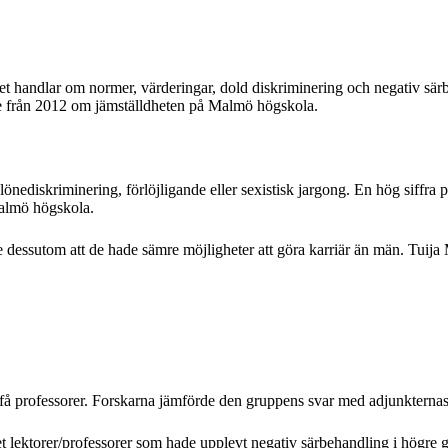
t handlar om normer, värderingar, dold diskriminering och negativ särb
ie från 2012 om jämställdheten på Malmö högskola.
nediskriminering, förlöjligande eller sexistisk jargong. En hög siffr
Malmö högskola.
te dessutom att de hade sämre möjligheter att göra karriär än män. Tui
få professorer. Forskarna jämförde den gruppens svar med adjunkternas 
et lektorer/professorer som hade upplevt negativ särbehandling i högre g