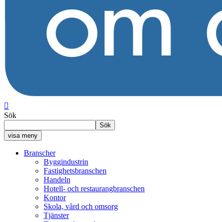

Sök
Sök
visa meny
Branscher
Byggindustrin
Fastighetsbranschen
Handeln
Hotell- och restaurangbranschen
Kontor
Skola, vård och omsorg
Tjänster