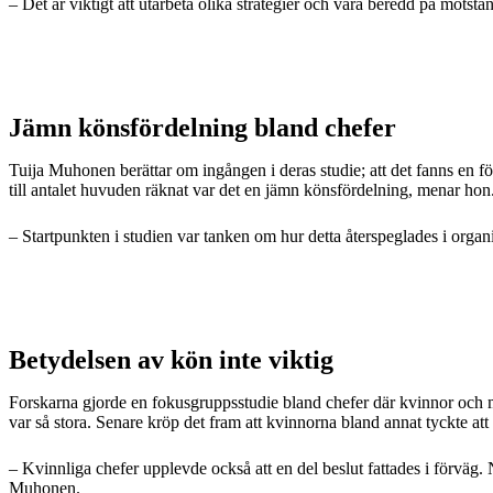
– Det är viktigt att utarbeta olika strategier och vara beredd på motst
Jämn könsfördelning bland chefer
Tuija Muhonen berättar om ingången i deras studie; att det fanns en 
till antalet huvuden räknat var det en jämn könsfördelning, menar hon
– Startpunkten i studien var tanken om hur detta återspeglades i org
Betydelsen av kön inte viktig
Forskarna gjorde en fokusgruppsstudie bland chefer där kvinnor och mä
var så stora. Senare kröp det fram att kvinnorna bland annat tyckte att d
– Kvinnliga chefer upplevde också att en del beslut fattades i förväg. Nä
Muhonen.