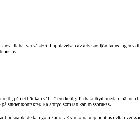
 jämställdhet var så stort. I upplevelsen av arbetsmiljön fanns ingen s
 positivt.
å duktig på det här kan väl…” en duktig- flicka-attityd, medan männen
re på studentkontakter. En attityd som lätt kan missbrukas.
kar hur snabbt de kan göra karriär. Kvinnorna uppmuntras delta i verks