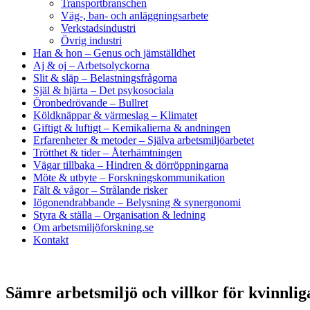
Transportbranschen
Väg-, ban- och anläggningsarbete
Verkstadsindustri
Övrig industri
Han & hon
– Genus och jämställdhet
Aj & oj
– Arbetsolyckorna
Slit & släp
– Belastningsfrågorna
Själ & hjärta
– Det psykosociala
Öronbedrövande
– Bullret
Köldknäppar & värmeslag
– Klimatet
Giftigt & luftigt
– Kemikalierna & andningen
Erfarenheter & metoder
– Själva arbetsmiljöarbetet
Trötthet & tider
– Återhämtningen
Vägar tillbaka
– Hindren & dörröppningarna
Möte & utbyte
– Forskningskommunikation
Fält & vågor
– Strålande risker
Iögonendrabbande
– Belysning & synergonomi
Styra & ställa
– Organisation & ledning
Om arbetsmiljöforskning.se
Kontakt
Sämre arbetsmiljö och villkor för kvinnlig