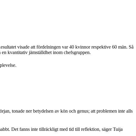
sultatet visade att fördelningen var 40 kvinnor respektive 60 män. Så
å en kvantitativ jämställdhet inom chefsgruppen.
plevelse.
rjan, tonade ner betydelsen av kön och genus; att problemen inte alls
bt. Det fanns inte tillräckligt med tid till reflektion, säger Tuija