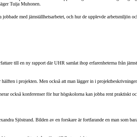
 säger Tuija Muhonen.
 jobbade med jämställhetsarbetet, och hur de upplevde arbetsmiljön och 
attare till en ny rapport där UHR samlat ihop erfarenheterna från jämst
är hälften i projekten. Men också att man lägger in i projektbeskrivningen
rar också konferenser för hur högskolorna kan jobba rent praktiskt och 
xandra Sjöstrand. Bilden av en forskare är fortfarande en man som bara 