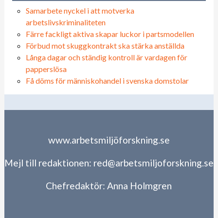
Samarbete nyckel i att motverka
arbetslivskriminaliteten
Färre fackligt aktiva skapar luckor i partsmodellen
Förbud mot skuggkontrakt ska stärka anställda
Långa dagar och ständig kontroll är vardagen för
papperslösa
Få döms för människohandel i svenska domstolar
www.arbetsmiljöforskning.se
Mejl till redaktionen:
red@arbetsmiljoforskning.se
Chefredaktör:
Anna Holmgren