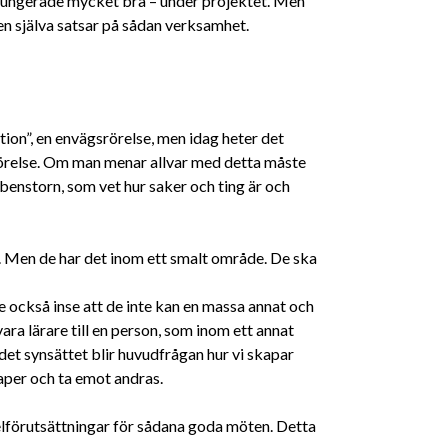
 fungerade mycket bra – under projektet. Men
eten själva satsar på sådan verksamhet.
on”, en envägsrörelse, men idag heter det
örelse. Om man menar allvar med detta måste
nbenstorn, som vet hur saker och ting är och
:
. Men de har det inom ett smalt område. De ska
 också inse att de inte kan en massa annat och
ra lärare till en person, som inom ett annat
et synsättet blir huvudfrågan hur vi skapar
aper och ta emot andras.
lförutsättningar för sådana goda möten. Detta