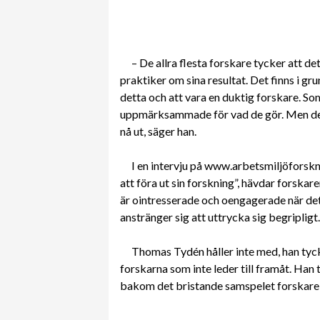
– De allra flesta forskare tycker att de
praktiker om sina resultat. Det finns i g
detta och att vara en duktig forskare. Som 
uppmärksammade för vad de gör. Men de b
nå ut, säger han.
I en intervju på www.arbetsmiljöforskn
att föra ut sin forskning”, hävdar forska
är ointresserade och oengagerade när det gä
anstränger sig att uttrycka sig begripligt.
Thomas Tydén håller inte med, han tyck
forskarna som inte leder till framåt. Han 
bakom det bristande samspelet forskare