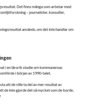
gsresultat. Det finns många som arbetar med
miljöforskning – journalister, konsulter,
kningsresultat används, om det inte handlar om
ingen
emat i en lärorik studie om kommunernas
mförde i början av 1990-talet.
a att de ville ta del av mer resultat av
att de inte gjorde det så mycket som de borde,
r