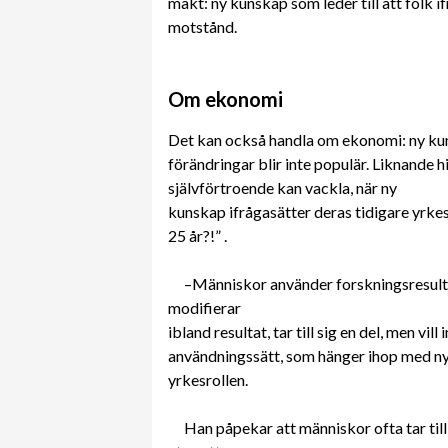
makt: ny kunskap som leder till att folk 
motstånd.
Om ekonomi
Det kan också handla om ekonomi: ny k
förändringar blir inte populär. Liknande h
självförtroende kan vackla, när ny
kunskap ifrågasätter deras tidigare yrkespr
25 år?!” .
–Människor använder forskningsresulta
modifierar
ibland resultat, tar till sig en del, men vil
användningssätt, som hänger ihop med ny
yrkesrollen.
Han påpekar att människor ofta tar ti