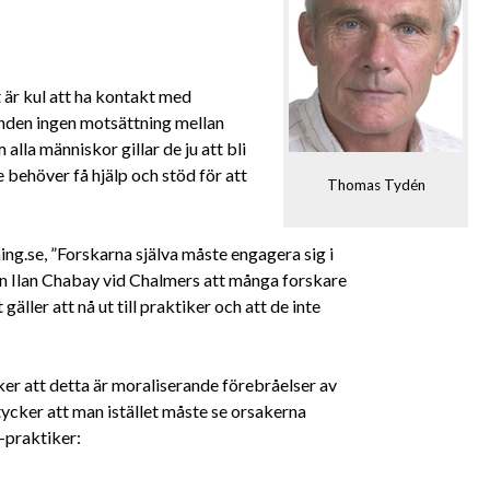
t är kul att ha kontakt med
runden ingen motsättning mellan
alla människor gillar de ju att bli
ehöver få hjälp och stöd för att
Thomas Tydén
ing.se, ”Forskarna själva måste engagera sig i
ren Ilan Chabay vid Chalmers att många forskare
ller att nå ut till praktiker och att de inte
er att detta är moraliserande förebråelser av
tycker att man istället måste se orsakerna
-praktiker: