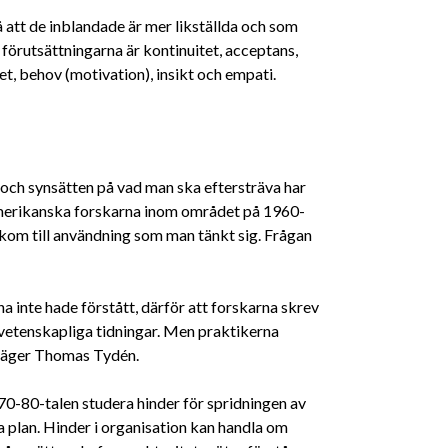
å att de inblandade är mer likställda och som
förutsättningarna är kontinuitet, acceptans,
het, behov (motivation), insikt och empati.
och synsätten på vad man ska eftersträva har
 amerikanska forskarna inom området på 1960-
e kom till användning som man tänkt sig. Frågan
na inte hade förstått, därför att forskarna skrev
vetenskapliga tidningar. Men praktikerna
 säger Thomas Tydén.
970-80-talen studera hinder för spridningen av
a plan. Hinder i organisation kan handla om