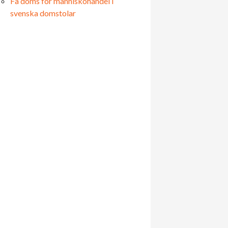
Få döms för människohandel i
svenska domstolar