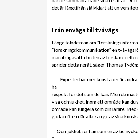
när de sammanfattade sina resultat. Det
det är långtifrån självklart att universit
Från envägs till tvåvägs
Länge talade man om ”forskningsinformati
”forskningskommunikation”, en tvåvägsr
man ifrågasätta bilden av forskare i elfe
sprider detta neråt, säger Thomas Tydén
– Experter har mer kunskaper än andra
ha
respekt för det som de kan. Men de måste
visa ödmjukhet. Inom ett område kan du va
område kan fungera som din lärare. Med d
goda möten där alla kan ge av sina kunsk
Ödmjukhet ser han som en av tio nycke