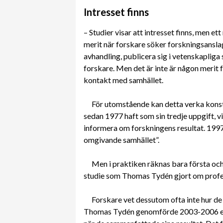
Intresset finns
– Studier visar att intresset finns, men e
merit när forskare söker forskningsanslag
avhandling, publicera sig i vetenskaplig
forskare. Men det är inte är någon merit 
kontakt med samhället.
För utomstående kan detta verka konst
sedan 1977 haft som sin tredje uppgift, vi
informera om forskningens resultat. 199
omgivande samhället”.
Men i praktiken räknas bara första och
studie som Thomas Tydén gjort om profes
Forskare vet dessutom ofta inte hur de s
Thomas Tydén genomförde 2003-2006 ett p