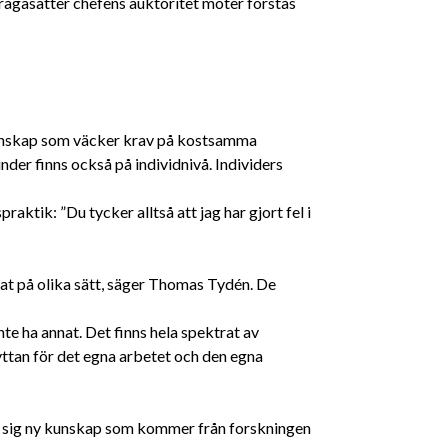
ifrågasätter chefens auktoritet möter förstås
unskap som väcker krav på kostsamma
inder finns också på individnivå. Individers
aktik: ”Du tycker alltså att jag har gjort fel i
t på olika sätt, säger Thomas Tydén. De
l inte ha annat. Det finns hela spektrat av
ttan för det egna arbetet och den egna
ll sig ny kunskap som kommer från forskningen