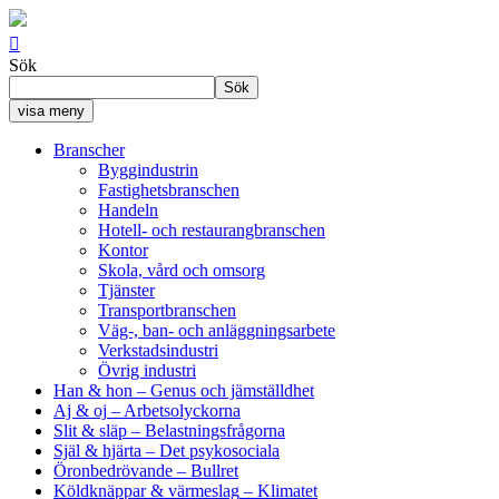

Sök
Sök
visa meny
Branscher
Byggindustrin
Fastighetsbranschen
Handeln
Hotell- och restaurangbranschen
Kontor
Skola, vård och omsorg
Tjänster
Transportbranschen
Väg-, ban- och anläggningsarbete
Verkstadsindustri
Övrig industri
Han & hon
– Genus och jämställdhet
Aj & oj
– Arbetsolyckorna
Slit & släp
– Belastningsfrågorna
Själ & hjärta
– Det psykosociala
Öronbedrövande
– Bullret
Köldknäppar & värmeslag
– Klimatet