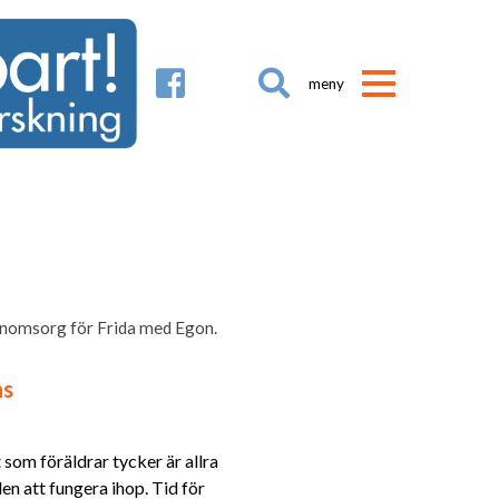

rnomsorg för Frida med Egon.
ns
 som föräldrar tycker är allra
len att fungera ihop. Tid för