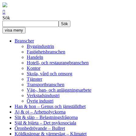

Sök
Sök
visa meny
Branscher
Byggindustrin
Fastighetsbranschen
Handeln
Hotell- och restaurangbranschen
Kontor
Skola, vård och omsorg
Tjänster
Transportbranschen
Väg-, ban- och anläggningsarbete
Verkstadsindustri
Övrig industri
Han & hon
– Genus och jämställdhet
Aj & oj
– Arbetsolyckorna
Slit & släp
– Belastningsfrågorna
Själ & hjärta
– Det psykosociala
Öronbedrövande
– Bullret
Köldknäppar & värmeslag
– Klimatet