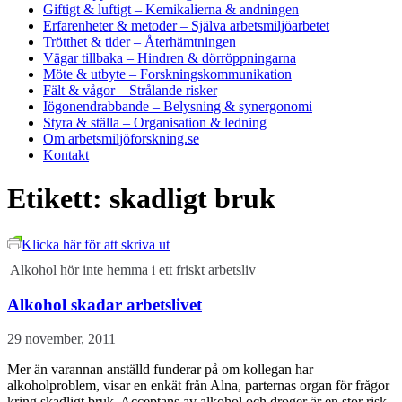
Giftigt & luftigt
– Kemikalierna & andningen
Erfarenheter & metoder
– Själva arbetsmiljöarbetet
Trötthet & tider
– Återhämtningen
Vägar tillbaka
– Hindren & dörröppningarna
Möte & utbyte
– Forskningskommunikation
Fält & vågor
– Strålande risker
Iögonendrabbande
– Belysning & synergonomi
Styra & ställa
– Organisation & ledning
Om arbetsmiljöforskning.se
Kontakt
Etikett:
skadligt bruk
Klicka här för att skriva ut
Alkohol hör inte hemma i ett friskt arbetsliv
Alkohol skadar arbetslivet
29 november, 2011
Mer än varannan anställd funderar på om kollegan har
alkoholproblem, visar en enkät från Alna, parternas organ för frågor
kring skadligt bruk. Acceptans av alkohol och droger är en stor risk