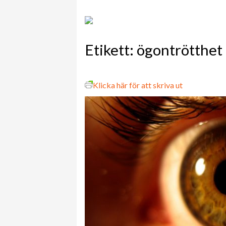
Etikett:
ögontrötthet
Klicka här för att skriva ut