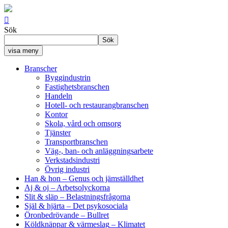

Sök
Sök
visa meny
Branscher
Byggindustrin
Fastighetsbranschen
Handeln
Hotell- och restaurangbranschen
Kontor
Skola, vård och omsorg
Tjänster
Transportbranschen
Väg-, ban- och anläggningsarbete
Verkstadsindustri
Övrig industri
Han & hon
– Genus och jämställdhet
Aj & oj
– Arbetsolyckorna
Slit & släp
– Belastningsfrågorna
Själ & hjärta
– Det psykosociala
Öronbedrövande
– Bullret
Köldknäppar & värmeslag
– Klimatet