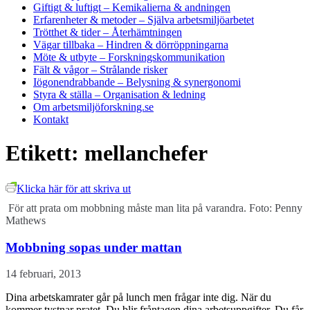
Giftigt & luftigt
– Kemikalierna & andningen
Erfarenheter & metoder
– Själva arbetsmiljöarbetet
Trötthet & tider
– Återhämtningen
Vägar tillbaka
– Hindren & dörröppningarna
Möte & utbyte
– Forskningskommunikation
Fält & vågor
– Strålande risker
Iögonendrabbande
– Belysning & synergonomi
Styra & ställa
– Organisation & ledning
Om arbetsmiljöforskning.se
Kontakt
Etikett:
mellanchefer
Klicka här för att skriva ut
För att prata om mobbning måste man lita på varandra. Foto: Penny
Mathews
Mobbning sopas under mattan
14 februari, 2013
Dina arbetskamrater går på lunch men frågar inte dig. När du
kommer tystnar pratet. Du blir fråntagen dina arbetsuppgifter. Du får