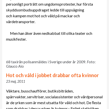
personligt porträtt om ungdomsprotester, hur första
skyddsombudsuppdraget ledde till uppsägning
och kampen mot hot och våld på mackar och
värdetransporter.
Men han åker även nedkabbat till olika teater och
musikfester.
68 taxirån polisanmäldes i Sverige under år 2009. Foto:
Glauco Aio
Hot och våld i jobbet drabbar ofta kvinnor
23 maj, 2011
Väktare, busschaufförer, butiksbiträden,
spärrvakter, servitriser, socialassistenter och vårdpersonal
är de yrken som är mest utsatta för våld och hot. De ﬂesta
som drabbas i dessa yrken är kvinnor.– Enligt statistiken