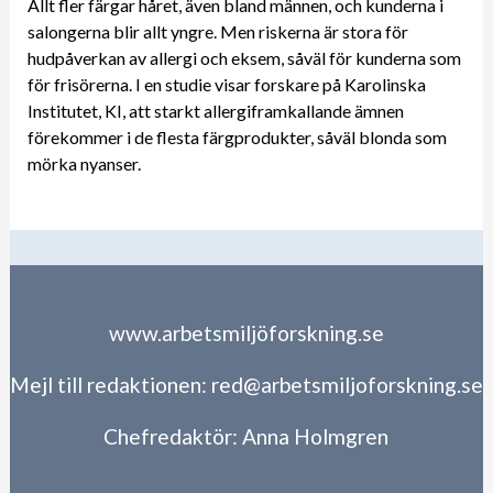
Allt fler färgar håret, även bland männen, och kunderna i
salongerna blir allt yngre. Men riskerna är stora för
hudpåverkan av allergi och eksem, såväl för kunderna som
för frisörerna. I en studie visar forskare på Karolinska
Institutet, KI, att starkt allergiframkallande ämnen
förekommer i de flesta färgprodukter, såväl blonda som
mörka nyanser.
www.arbetsmiljöforskning.se
Mejl till redaktionen:
red@arbetsmiljoforskning.se
Chefredaktör:
Anna Holmgren