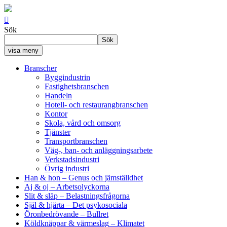

Sök
Sök
visa meny
Branscher
Byggindustrin
Fastighetsbranschen
Handeln
Hotell- och restaurangbranschen
Kontor
Skola, vård och omsorg
Tjänster
Transportbranschen
Väg-, ban- och anläggningsarbete
Verkstadsindustri
Övrig industri
Han & hon
– Genus och jämställdhet
Aj & oj
– Arbetsolyckorna
Slit & släp
– Belastningsfrågorna
Själ & hjärta
– Det psykosociala
Öronbedrövande
– Bullret
Köldknäppar & värmeslag
– Klimatet