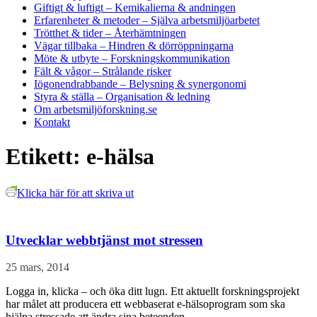
Giftigt & luftigt
– Kemikalierna & andningen
Erfarenheter & metoder
– Själva arbetsmiljöarbetet
Trötthet & tider
– Återhämtningen
Vägar tillbaka
– Hindren & dörröppningarna
Möte & utbyte
– Forskningskommunikation
Fält & vågor
– Strålande risker
Iögonendrabbande
– Belysning & synergonomi
Styra & ställa
– Organisation & ledning
Om arbetsmiljöforskning.se
Kontakt
Etikett:
e-hälsa
Klicka här för att skriva ut
Utvecklar webbtjänst mot stressen
25 mars, 2014
Logga in, klicka ‒ och öka ditt lugn. Ett aktuellt forskningsprojekt
har målet att producera ett webbaserat e-hälsoprogram som ska
hjälpa stressade att ändra sina beteenden.