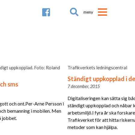

ndigt uppkopplad. Foto: Roland
Trafikverkets ledningscentral
Ständigt uppkopplad i de
och sms
7 december, 2015
Digitaliseringen kan sätta sig båd
å gott och ont.Per-Arne Persson i
ständigt uppkopplad och nåbar k
 och bemanning i mobilen. Men
arbetsmiljö.I fyra år ska forskare
å jobbet.
Trafikverket för att hitta risker
metoder som kan hjälpa.