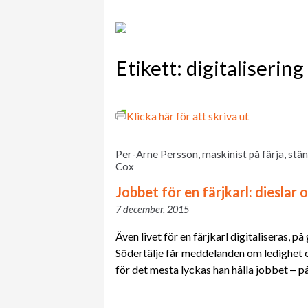
Etikett:
digitalisering
Klicka här för att skriva ut
Per-Arne Persson, maskinist på färja, stä
Cox
Jobbet för en färjkarl: dieslar 
7 december, 2015
Även livet för en färjkarl digitaliseras, p
Södertälje får meddelanden om ledighet
för det mesta lyckas han hålla jobbet ‒ p