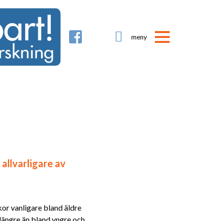

allvarligare av
kor vanligare bland äldre
ängre än bland yngre och