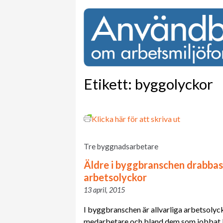
Etikett:
byggolyckor
Klicka här för att skriva ut
Tre byggnadsarbetare
Äldre i byggbranschen drabbas 
arbetsolyckor
13 april, 2015
I byggbranschen är allvarliga arbetsolyc
medarbetare och bland dem som jobbat l