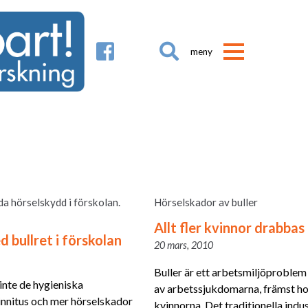

a hörselskydd i förskolan.
Hörselskador av buller
Allt fler kvinnor drabbas
 bullret i förskolan
20 mars, 2010
Buller är ett arbetsmiljöproblem
inte de hygieniska
av arbetssjukdomarna, främst h
innitus och mer hörselskador
kvinnorna. Det traditionella indu