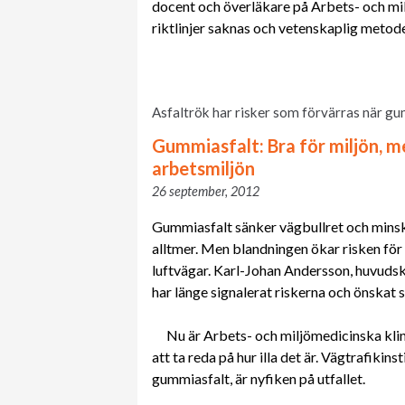
docent och överläkare på Arbets- och mil
riktlinjer saknas och vetenskaplig metoder
Asfaltrök har risker som förvärras när gu
Gummiasfalt: Bra för miljön, m
arbetsmiljön
26 september, 2012
Gummiasfalt sänker vägbullret och minsk
alltmer. Men blandningen ökar risken för
luftvägar. Karl-Johan Andersson, huvu
har länge signalerat riskerna och önskat s
Nu är Arbets- och miljömedicinska klin
att ta reda på hur illa det är. Vägtrafikins
gummiasfalt, är nyfiken på utfallet.