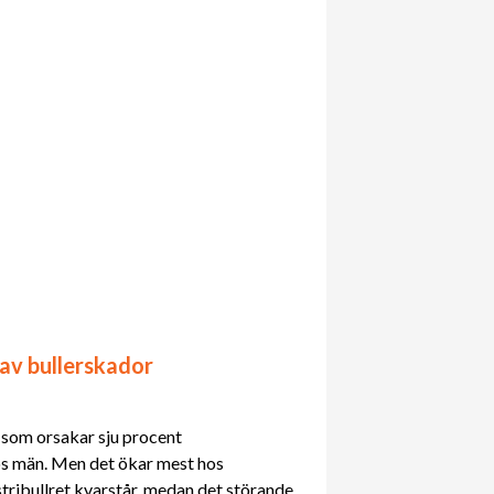
 av bullerskador
 som orsakar sju procent
os män. Men det ökar mest hos
stribullret kvarstår, medan det störande