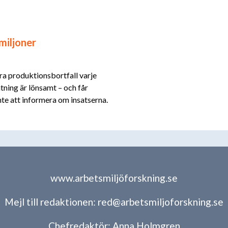
miljoner
ora produktionsbortfall varje
mtning är lönsamt – och får
te att informera om insatserna.
www.arbetsmiljöforskning.se
Mejl till redaktionen:
red@arbetsmiljoforskning.se
Chefredaktör:
Anna Holmgren