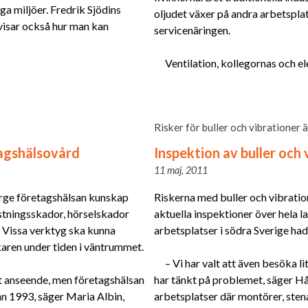
ga miljöer. Fredrik Sjödins
oljudet växer på andra arbetspla
visar också hur man kan
servicenäringen.
Ventilation, kollegornas och el
Risker för buller och vibrationer ä
tagshälsovård
Inspektion av buller och
11 maj, 2011
erge företagshälsan kunskap
Riskerna med buller och vibratio
astningsskador, hörselskador
aktuella inspektioner över hela 
 Vissa verktyg ska kunna
arbetsplatser i södra Sverige hade
aren under tiden i väntrummet.
– Vi har valt att även besöka l
t anseende, men företagshälsan
har tänkt på problemet, säger H
nn 1993, säger Maria Albin,
arbetsplatser där montörer, sten