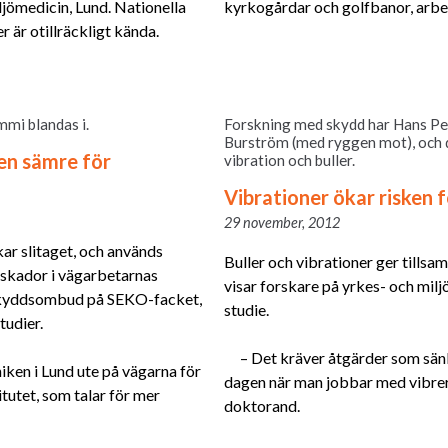
jömedicin, Lund. Nationella
kyrkogårdar och golfbanor, arbe
 är otillräckligt kända.
mmi blandas i.
Forskning med skydd har Hans Pe
Burström (med ryggen mot), och d
en sämre för
vibration och buller.
Vibrationer ökar risken 
29 november, 2012
ar slitaget, och används
Buller och vibrationer ger tillsa
 skador i vägarbetarnas
visar forskare på yrkes- och milj
dskyddsombud på SEKO-facket,
studie.
tudier.
– Det kräver åtgärder som sän
iken i Lund ute på vägarna för
dagen när man jobbar med vibrer
titutet, som talar för mer
doktorand.