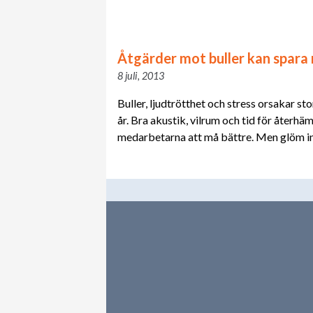
Åtgärder mot buller kan spara 
8 juli, 2013
Buller, ljudtrötthet och stress orsakar st
år. Bra akustik, vilrum och tid för återhä
medarbetarna att må bättre. Men glöm in