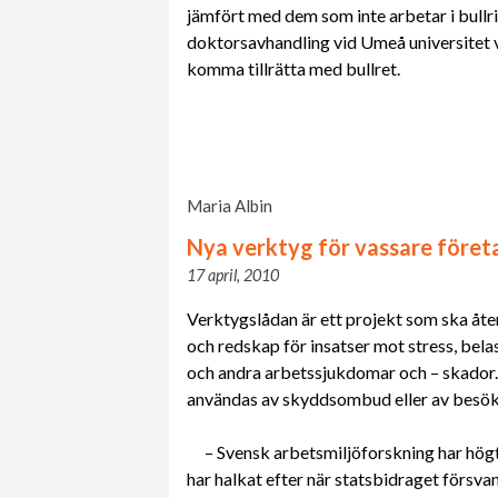
jämfört med dem som inte arbetar i bullri
doktorsavhandling vid Umeå universitet 
komma tillrätta med bullret.
Maria Albin
Nya verktyg för vassare före
17 april, 2010
Verktygslådan är ett projekt som ska åt
och redskap för insatser mot stress, bel
och andra arbetssjukdomar och – skador.
användas av skyddsombud eller av besök
– Svensk arbetsmiljöforskning har hög
har halkat efter när statsbidraget försva