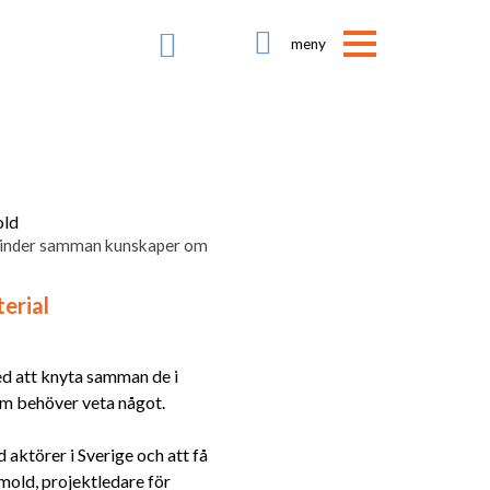

d binder samman kunskaper om
erial
ed att knyta samman de i
om behöver veta något.
 aktörer i Sverige och att få
mold, projektledare för