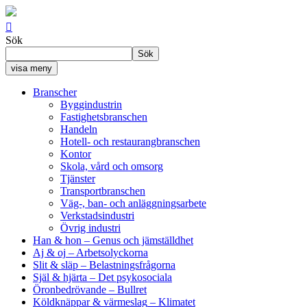

Sök
Sök
visa meny
Branscher
Byggindustrin
Fastighetsbranschen
Handeln
Hotell- och restaurangbranschen
Kontor
Skola, vård och omsorg
Tjänster
Transportbranschen
Väg-, ban- och anläggningsarbete
Verkstadsindustri
Övrig industri
Han & hon
– Genus och jämställdhet
Aj & oj
– Arbetsolyckorna
Slit & släp
– Belastningsfrågorna
Själ & hjärta
– Det psykosociala
Öronbedrövande
– Bullret
Köldknäppar & värmeslag
– Klimatet