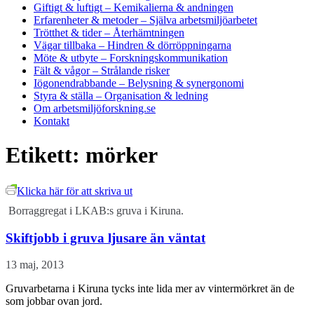
Giftigt & luftigt
– Kemikalierna & andningen
Erfarenheter & metoder
– Själva arbetsmiljöarbetet
Trötthet & tider
– Återhämtningen
Vägar tillbaka
– Hindren & dörröppningarna
Möte & utbyte
– Forskningskommunikation
Fält & vågor
– Strålande risker
Iögonendrabbande
– Belysning & synergonomi
Styra & ställa
– Organisation & ledning
Om arbetsmiljöforskning.se
Kontakt
Etikett:
mörker
Klicka här för att skriva ut
Borraggregat i LKAB:s gruva i Kiruna.
Skiftjobb i gruva ljusare än väntat
13 maj, 2013
Gruvarbetarna i Kiruna tycks inte lida mer av vintermörkret än de
som jobbar ovan jord.