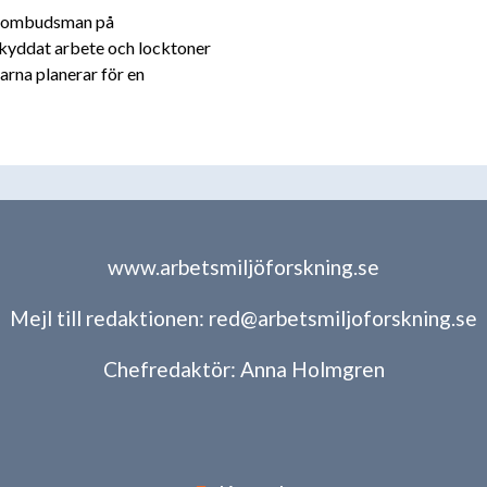
ljöombudsman på
skyddat arbete och locktoner
rna planerar för en
www.arbetsmiljöforskning.se
Mejl till redaktionen:
red@arbetsmiljoforskning.se
Chefredaktör:
Anna Holmgren