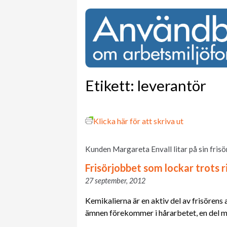
Etikett:
leverantör
Klicka här för att skriva ut
Kunden Margareta Envall litar på sin fris
Frisörjobbet som lockar trots r
27 september, 2012
Kemikalierna är en aktiv del av frisörens 
ämnen förekommer i hårarbetet, en del me