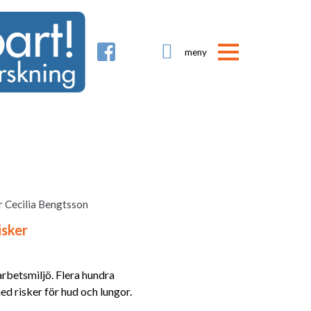

ör Cecilia Bengtsson
isker
arbetsmiljö. Flera hundra
d risker för hud och lungor.