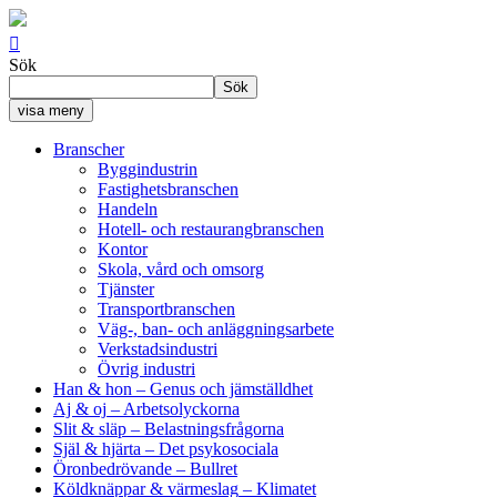

Sök
Sök
visa meny
Branscher
Byggindustrin
Fastighetsbranschen
Handeln
Hotell- och restaurangbranschen
Kontor
Skola, vård och omsorg
Tjänster
Transportbranschen
Väg-, ban- och anläggningsarbete
Verkstadsindustri
Övrig industri
Han & hon
– Genus och jämställdhet
Aj & oj
– Arbetsolyckorna
Slit & släp
– Belastningsfrågorna
Själ & hjärta
– Det psykosociala
Öronbedrövande
– Bullret
Köldknäppar & värmeslag
– Klimatet