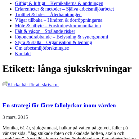
Giftigt & luftigt
– Kemikalierna & andningen
Erfarenheter & metoder
– Själva arbetsmiljöarbetet
Trötthet & tider
– Återhämtningen
Vägar tillbaka
– Hindren & dörröppningarna
Möte & utbyte
– Forskningskommunikation
Fält & vågor
– Strålande risker
Iögonendrabbande
– Belysning & synergonomi
Styra & ställa
– Organisation & ledning
Om arbetsmiljöforskning.se
Kontakt
Etikett:
långa sjukskrivningar
Klicka här för att skriva ut
En strategi för färre fallolyckor inom vården
3 mars, 2015
Monika, 61 år, sjukgymnast, halkar på vatten på golvet, faller på
vänster sida. ”Jag stukade foten och skadade höften, axeln och
armbågen”. Anställda inom vården är drabbade av fler arbetsolyckor