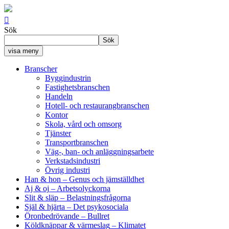

Sök
Sök
visa meny
Branscher
Byggindustrin
Fastighetsbranschen
Handeln
Hotell- och restaurangbranschen
Kontor
Skola, vård och omsorg
Tjänster
Transportbranschen
Väg-, ban- och anläggningsarbete
Verkstadsindustri
Övrig industri
Han & hon
– Genus och jämställdhet
Aj & oj
– Arbetsolyckorna
Slit & släp
– Belastningsfrågorna
Själ & hjärta
– Det psykosociala
Öronbedrövande
– Bullret
Köldknäppar & värmeslag
– Klimatet