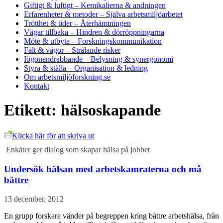
Giftigt & luftigt
– Kemikalierna & andningen
Erfarenheter & metoder
– Själva arbetsmiljöarbetet
Trötthet & tider
– Återhämtningen
Vägar tillbaka
– Hindren & dörröppningarna
Möte & utbyte
– Forskningskommunikation
Fält & vågor
– Strålande risker
Iögonendrabbande
– Belysning & synergonomi
Styra & ställa
– Organisation & ledning
Om arbetsmiljöforskning.se
Kontakt
Etikett:
hälsoskapande
Klicka här för att skriva ut
Enkäter ger dialog som skapar hälsa på jobbet
Undersök hälsan med arbetskamraterna och må
bättre
13 december, 2012
En grupp forskare vänder på begreppen kring bättre arbetshälsa, från