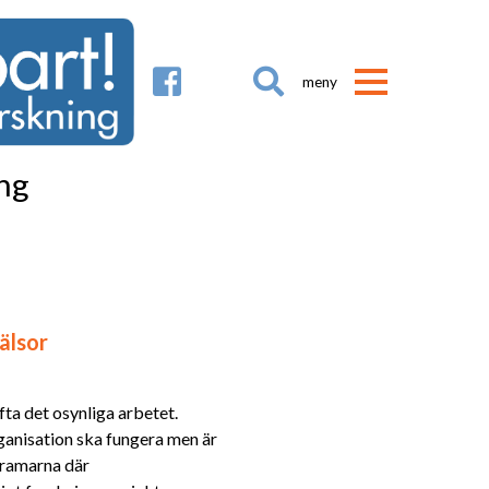

ng
älsor
fta det osynliga arbetet.
rganisation ska fungera men är
r ramarna där