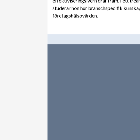
effektiviseringsivern drar fram. I ett tre
studerar hon hur branschspecifik kunska
företagshälsovården.