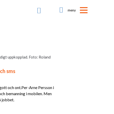

ndigt uppkopplad. Foto: Roland
och sms
å gott och ont.Per-Arne Persson i
 och bemanning i mobilen. Men
å jobbet.