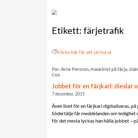
Etikett:
färjetrafik
Klicka här för att skriva ut
Per-Arne Persson, maskinist på färja, stä
Cox
Jobbet för en färjkarl: dieslar 
7 december, 2015
Även livet för en färjkarl digitaliseras, p
Södertälje får meddelanden om ledighet
för det mesta lyckas han hålla jobbet ‒ p