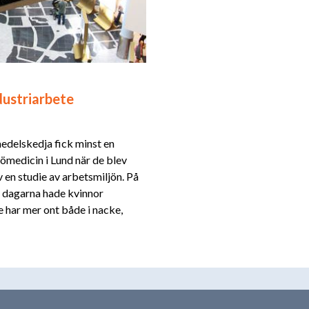
dustriarbete
smedelskedja fick minst en
ömedicin i Lund när de blev
 en studie av arbetsmiljön. På
u dagarna hade kvinnor
har mer ont både i nacke,