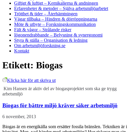
Giftigt & luftigt
– Kemikalierna & andningen
Erfarenheter & metoder
– Själva arbetsmiljöarbetet
Trötthet & tider
– Återhämtningen
Vägar tillbaka
– Hindren & dörröppningarna
Möte & utbyte
– Forskningskommunikation
Fält & vågor
– Strålande risker
Iögonendrabbande
– Belysning & synergonomi
Styra & ställa
– Organisation & ledning
Om arbetsmiljöforskning.se
Kontakt
Etikett:
Biogas
Klicka här för att skriva ut
Kim Hansen är aktiv del av biogasprojektet som ska ge trygg
arbetsmiljö
Biogas för bättre miljö kräver säker arbetsmiljö
6 november, 2013
Biogas är en energikälla som ersätter fossila bränslen. Tekniken är i
högsätet. Men, vad händer med arbetsmiljön? Hur riskerar man sin