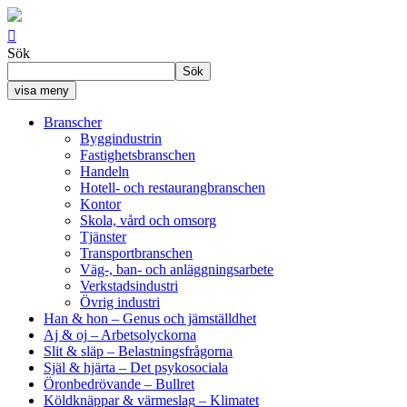

Sök
Sök
visa meny
Branscher
Byggindustrin
Fastighetsbranschen
Handeln
Hotell- och restaurangbranschen
Kontor
Skola, vård och omsorg
Tjänster
Transportbranschen
Väg-, ban- och anläggningsarbete
Verkstadsindustri
Övrig industri
Han & hon
– Genus och jämställdhet
Aj & oj
– Arbetsolyckorna
Slit & släp
– Belastningsfrågorna
Själ & hjärta
– Det psykosociala
Öronbedrövande
– Bullret
Köldknäppar & värmeslag
– Klimatet